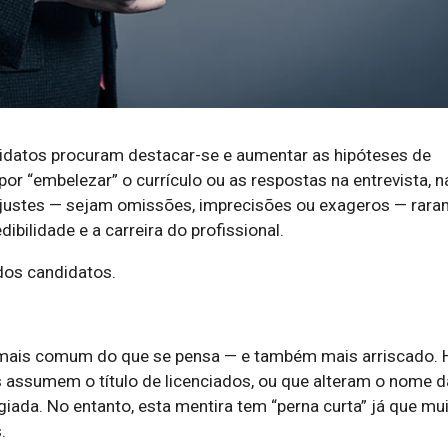
idatos procuram destacar-se e aumentar as hipóteses de
or “embelezar” o currículo ou as respostas na entrevista, n
ajustes — sejam omissões, imprecisões ou exageros — rar
ibilidade e a carreira do profissional.
dos candidatos.
é mais comum do que se pensa — e também mais arriscado. 
s assumem o título de licenciados, ou que alteram o nome d
giada. No entanto, esta mentira tem “perna curta” já que mu
.