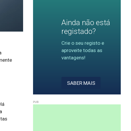
Ainda não está
registado?
Crie o seu registo e
aproveite todas as
a
vantagens!
amente
SABER MAIS
Há
a
itas