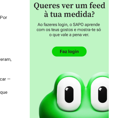
 Por
veram,
icar —
 que