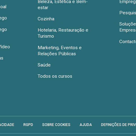
Beleza, Estética e Bem-
Emprego
oal
estar
Pesquis
rego
Cozinha
Soluçõe
rego
Hotelaria, Restauração e
Empres
Turismo
Contact
Vídeo
Marketing, Eventos e
Relações Públicas
as
Saúde
Todos os cursos
ACIDADE
RGPD
SOBRE COOKIES
AJUDA
DEFINIÇÕES DE PRI