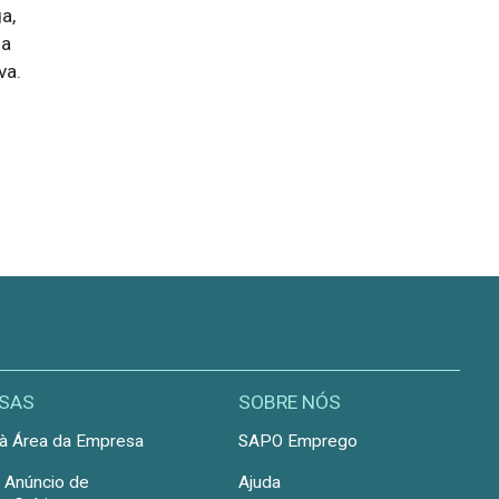
a,
 a
va.
SAS
SOBRE NÓS
à Área da Empresa
SAPO Emprego
r Anúncio de
Ajuda