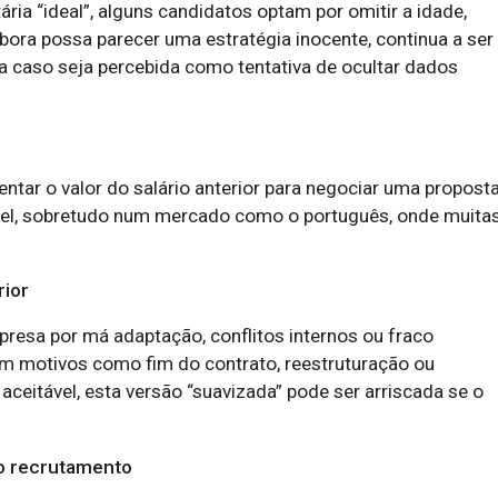
ia “ideal”, alguns candidatos optam por omitir a idade,
ora possa parecer uma estratégia inocente, continua a se
 caso seja percebida como tentativa de ocultar dados
ntar o valor do salário anterior para negociar uma propost
cável, sobretudo num mercado como o português, onde muita
rior
esa por má adaptação, conflitos internos ou fraco
om motivos como fim do contrato, reestruturação ou
ceitável, esta versão “suavizada” pode ser arriscada se o
no recrutamento