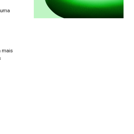
r uma
a mais
s