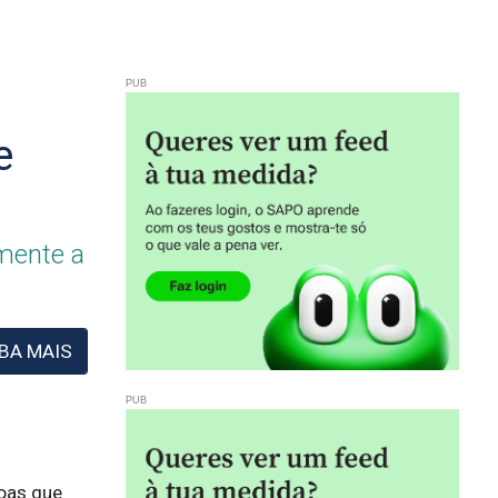
e
lmente a
BA MAIS
oas que 