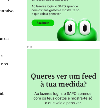
rativo 
e os 
s.
o dos
l.