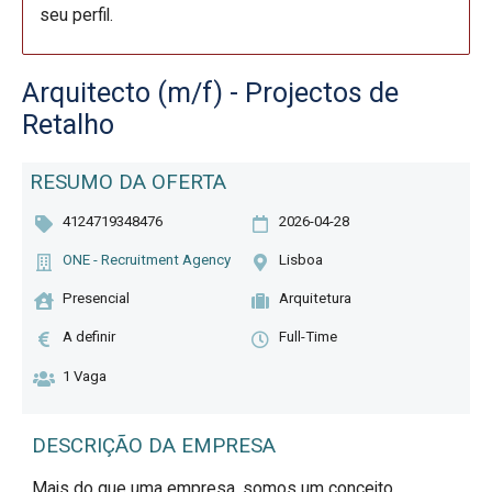
seu perfil.
Arquitecto (m/f) - Projectos de
Retalho
RESUMO DA OFERTA
4124719348476
2026-04-28
ONE - Recruitment Agency
Lisboa
Presencial
Arquitetura
A definir
Full-Time
1 Vaga
DESCRIÇÃO DA EMPRESA
Mais do que uma empresa, somos um conceito