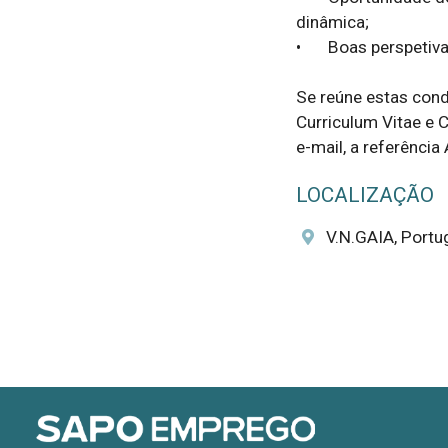
dinâmica;

•	Boas perspetivas de evolução profissional

Se reúne estas cond
Curriculum Vitae e C
e-mail, a referênci
LOCALIZAÇÃO
V.N.GAIA, Portu