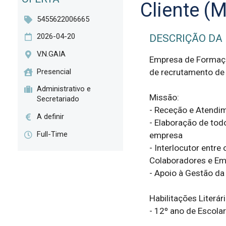
Cliente (
5455622006665
2026-04-20
DESCRIÇÃO DA
V.N.GAIA
Empresa de Formaçã
Presencial
de recrutamento de 
Administrativo e
Missão:

Secretariado
- Receção e Atendim
A definir
- Elaboração de tod
Full-Time
empresa

- Interlocutor entre
Colaboradores e Emp
- Apoio à Gestão da
Habilitações Literária
- 12º ano de Escolar