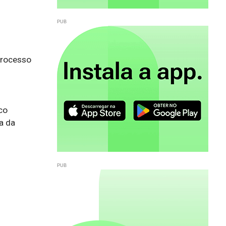
rocesso 
o

 da 