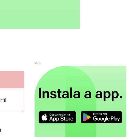
fil.
o