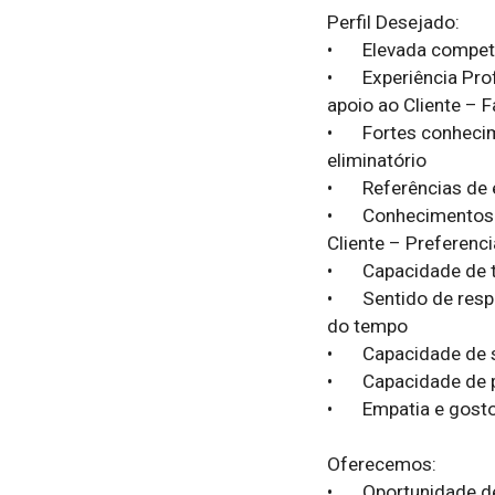
Perfil Desejado:

•	Elevada competência de comunicação formal (oral e escrita) – Fator eliminatório

•	Experiência Profissional em contexto empresarial, em funções de atendimento e 
apoio ao Cliente – Fa
•	Fortes conhecimentos de Informática – Windows, Outlook, Word e Excel – Fator 
eliminatório

•	Referências de experiências profissionais anteriores - Valorizado

•	Conhecimentos de Língua Inglesa (oral e escrita) para atendimento e apoio ao 
Cliente – Preferencia
•	Capacidade de trabalho em equipa, Proativo(a) e Dinâmico(a)

•	Sentido de responsabilidade para com a empresa e elevada capacidade de gestão 
do tempo

•	Capacidade de seguir orientações e procedimentos definidos pelas chefias

•	Capacidade de planeamento e organização do trabalho 

•	Empatia e gosto pelo contacto diário (presencial e telefónico) com o Cliente

Oferecemos:

•	Oportunidade de integração em empresa de referência, numa equipa experiente e 