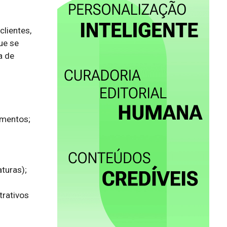
ientes, 
e se 
 de 
mentos;

uras);

rativos 