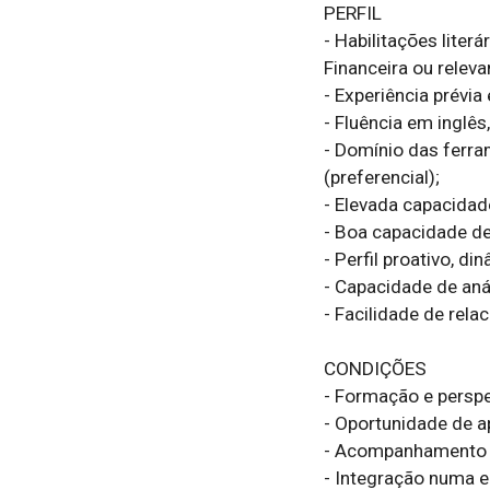
PERFIL

- Habilitações literá
Financeira ou releva
- Experiência prévia
- Fluência em inglês, 
- Domínio das ferr
(preferencial);

- Elevada capacidade
- Boa capacidade de
- Perfil proativo, d
- Capacidade de aná
- Facilidade de rela
CONDIÇÕES

- Formação e perspe
- Oportunidade de a
- Acompanhamento e 
- Integração numa e