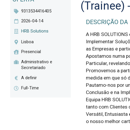
(Trainee) 
9313534416405
2026-04-14
DESCRIÇÃO DA
HRB Solutions
A HRB SOLUTIONS é 
Implementar Soluç
Lisboa
as Empresas e part
Presencial
Apostamos numa post
Administrativo e
Particular, reveland
Secretariado
Promovemos a partic
medida em que só de
A definir
Pautamo-nos por um p
Full-Time
Conclusão e na Impl
Equipa HRB SOLUTIO
tanto com Clientes
Versátil, Entusiast
o nosso melhor cart