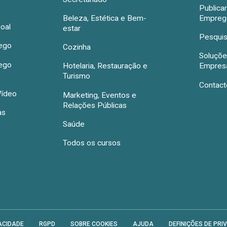
Publica
Beleza, Estética e Bem-
Emprego
oal
estar
Pesquis
rego
Cozinha
Soluçõe
rego
Hotelaria, Restauração e
Empres
Turismo
Contact
Vídeo
Marketing, Eventos e
Relações Públicas
as
Saúde
Todos os cursos
ACIDADE
RGPD
SOBRE COOKIES
AJUDA
DEFINIÇÕES DE PRI