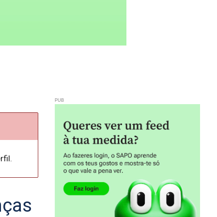
fil.
nças