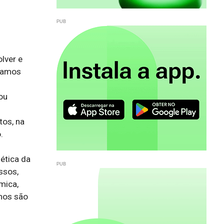
lver e
ramos
ou
tos, na
.
ética da
ssos,
mica,
amos são