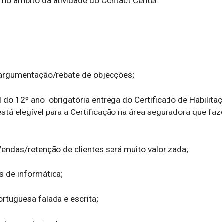
no âmbito da atividade do Contact Center.  

argumentação/rebate de objecções;  

l do 12º ano  obrigatória entrega do Certificado de Habilitaçõ
stá elegível para a Certificação na área seguradora que fa
ndas/retenção de clientes será muito valorizada;  

de informática;  

rtuguesa falada e escrita;  
