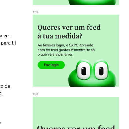
a em 
a ti!  

o de 
  

 