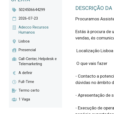
DESCRIÇÃO DA
5024506644299
2026-07-23
Procuramos Assisten
Adecco Recursos
Estás à procura de 
Humanos
vendas, és comunicat
Lisboa
Presencial
 Localização Lisboa - Híbrido  

Call-Center, Helpdesk e
 O que vais fazer  

Telemarketing
A definir
- Contacto a potenc
Full-Time
dúvidas no âmbito d
Termo certo
- Apresentação de s
1 Vaga
- Execução de opera