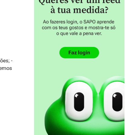
es; - 
zemos 