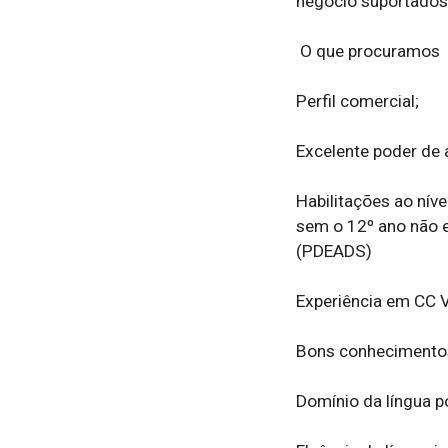
negócio suportados 
 O que procuramos  

Perfil comercial;  

Excelente poder de 
Habilitações ao níve
sem o 12º ano não e
(PDEADS)  

Experiência em CC Ve
Bons conhecimentos 
Domínio da língua po