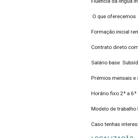
Fluência da língua ing
 O que oferecemos  

Formação inicial rem
Contrato direto com o 
Salário base  Subsíd
Prémios mensais e se
Horário fixo 2ª a 6ª 
Modelo de trabalho h
Caso tenhas interes