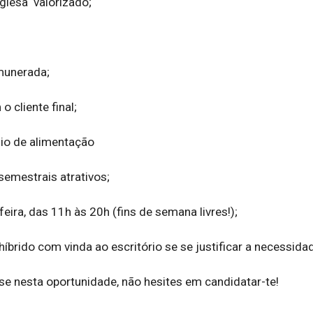
lesa  valorizado;  

unerada;  

cliente final;  

io de alimentação  

mestrais atrativos;  

feira, das 11h às 20h (fins de semana livres!);  

íbrido com vinda ao escritório se se justificar a necessidade
se nesta oportunidade, não hesites em candidatar-te!