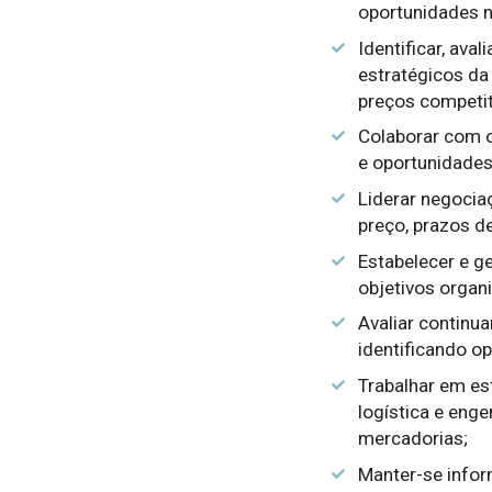
oportunidades 
Identificar, ava
estratégicos da
preços competit
Colaborar com o
e oportunidades
Liderar negocia
preço, prazos d
Estabelecer e g
objetivos organ
Avaliar continu
identificando o
Trabalhar em es
logística e enge
mercadorias;
Manter-se infor