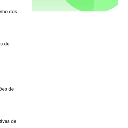
enho dos
s de
ões de
tivas de