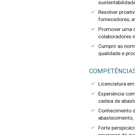
sustentabilidad
Resolver proat
fornecedores, a
Promover uma cu
colaboradores n
Cumprir as norm
qualidade e prod
COMPETÊNCIA
Licenciatura em
Experiência com
cadeia de abast
Conhecimento de
abastecimento;
Forte perspicáci
poupança de cus