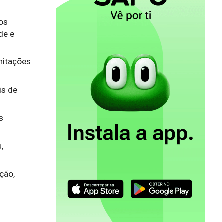
vos
de e
mitações
is de
s
,
ção,