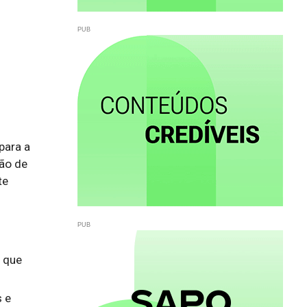
ara a 
ão de 
e 
, que
s e