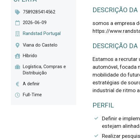
DESCRIÇÃO DA
7589285414562
2026-06-09
somos a empresa de
https://www.randsta
Randstad Portugal
Viana do Castelo
DESCRIÇÃO DA
Híbrido
Estamos a recrutar u
automóvel, focada n
Logística, Compras e
Distribuição
mobilidade do futuro
estratégias de sour
A definir
industrial de ritmo 
Full-Time
PERFIL
Definir e implem
estejam alinhad
Realizar pesquis