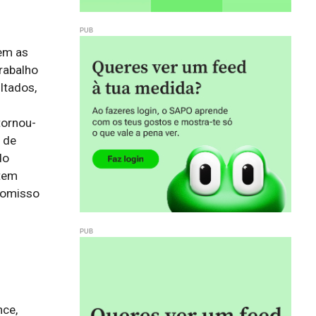
em as
rabalho
ltados,
tornou-
 de
do
 tem
romisso
ce, 