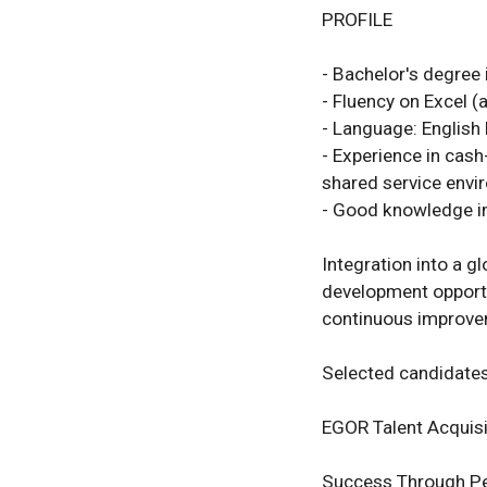
PROFILE

- Bachelor's degree i
- Fluency on Excel (
- Language: English 
- Experience in cash-
shared service envir
- Good knowledge in 
Integration into a g
development opportu
continuous improvem
Selected candidates 
EGOR Talent Acquisit
Success Through P