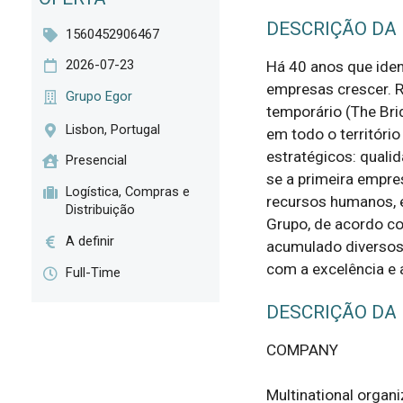
DESCRIÇÃO DA
1560452906467
2026-07-23
Há 40 anos que ide
empresas crescer. R
Grupo Egor
temporário (The Bri
Lisbon, Portugal
em todo o territóri
estratégicos: quali
Presencial
se a primeira empre
Logística, Compras e
recursos humanos, 
Distribuição
Grupo, de acordo co
A definir
acumulado diversos
com a excelência e a
Full-Time
DESCRIÇÃO DA
COMPANY

Multinational organi