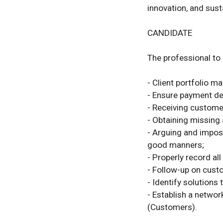
innovation, and sust
CANDIDATE

The professional to b
- Client portfolio m
- Ensure payment dea
- Receiving customer
- Obtaining missing 
- Arguing and imposi
good manners;

- Properly record all
- Follow-up on cust
- Identify solutions
- Establish a networ
(Customers).
