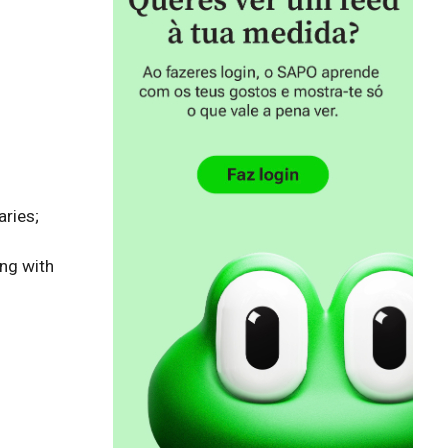
ries;

ng with 