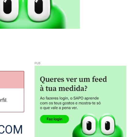
fil.
 COM