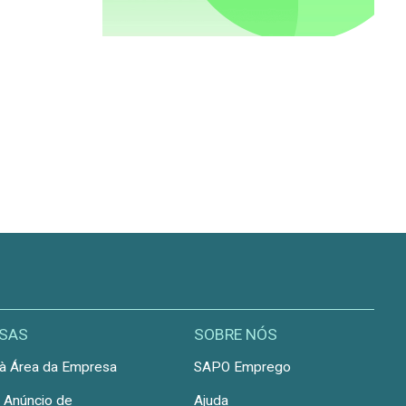
SAS
SOBRE NÓS
à Área da Empresa
SAPO Emprego
r Anúncio de
Ajuda