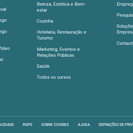
Beleza, Estética e Bem-
Emprego
oal
estar
Pesquis
rego
Cozinha
Soluçõe
rego
Hotelaria, Restauração e
Empres
Turismo
Contact
Vídeo
Marketing, Eventos e
Relações Públicas
as
Saúde
Todos os cursos
ACIDADE
RGPD
SOBRE COOKIES
AJUDA
DEFINIÇÕES DE PRI