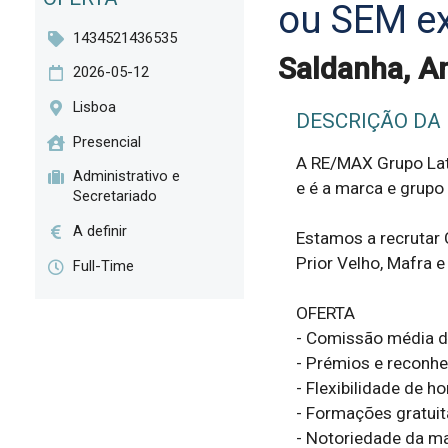
ou SEM ex
1434521436535
Saldanha, Am
2026-05-12
Lisboa
DESCRIÇÃO DA
Presencial
A RE/MAX Grupo Lati
Administrativo e
e é a marca e grupo 
Secretariado
A definir
Estamos a recrutar
Prior Velho, Mafra e E
Full-Time
OFERTA

- Comissão média de
- Prémios e reconhe
- Flexibilidade de hor
- Formações gratuit
- Notoriedade da ma