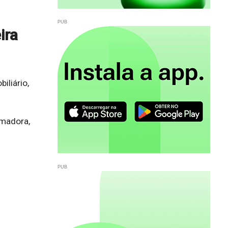
ira
liário, 
madora, 