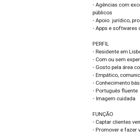
- Agências com exce
públicos

- Apoio: jurídico, p
- Apps e softwares o
PERFIL

- Residente em Lisbo
- Com ou sem experi
- Gosto pela área co
- Empático, comunica
- Conhecimento bási
- Português fluente

- Imagem cuidada

FUNÇÃO

- Captar clientes v
- Promover e fazer v