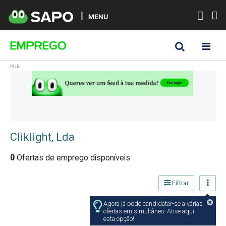
MENU
Cliklight, Lda
0
Ofertas de emprego disponíveis
Filtrar
Agora já pode candidatar-se a várias
ofertas em simultâneo. Ative aqui
esta opção!