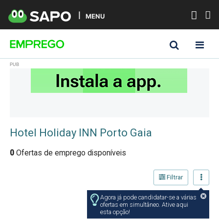
MENU
Hotel Holiday INN Porto Gaia
0
Ofertas de emprego disponíveis
Filtrar
Agora já pode candidatar-se a várias
ofertas em simultâneo. Ative aqui
esta opção!