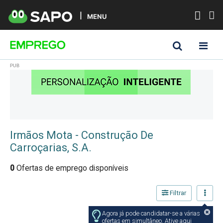
MENU
Irmãos Mota - Construção De
Carroçarias, S.A.
0
Ofertas de emprego disponíveis
Filtrar
Agora já pode candidatar-se a várias
ofertas em simultâneo. Ative aqui