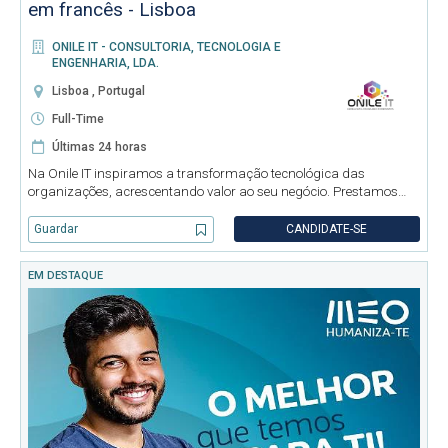
em francês - Lisboa
ONILE IT - CONSULTORIA, TECNOLOGIA E
ENGENHARIA, LDA.
Lisboa , Portugal
Full-Time
Últimas 24 horas
Na Onile IT inspiramos a transformação tecnológica das
organizações, acrescentando valor ao seu negócio. Prestamos
serviços de consultoria em tecnologias de informação,
comunicações e eletrónica, intervindo em todo o ciclo de
Guardar
CANDIDATE-SE
desenvolvimento de proj
EM DESTAQUE