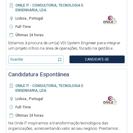
ONILE IT - CONSULTORIA, TECNOLOGIA E
ENGENHARIA, LDA.
Lisboa , Portugal
Full-Time
Últimas 24 horas
Estamos à procura de um(a) VDI System Engineer para integrar
um projeto crítico na área de operações, focado na gestão e
evolução de uma infraestrutura de desktops virtuais em larga
escala (Omnissa / VMware Horizon), que suporta ambientes de
Guardar
CANDIDATE-SE
call cen
Candidatura Espontânea
ONILE IT - CONSULTORIA, TECNOLOGIA E
ENGENHARIA, LDA.
Lisboa , Portugal
Full-Time
Últimas 24 horas
Na Onile IT inspiramos a transformação tecnológica das
organizações, acrescentando valor ao seu negócio. Prestamos