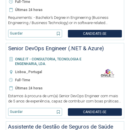
Full-Time
Últimas 24 horas
Requirements: - Bachelor’s Degree in Engineering (Business
Engineering / Business Technology) or in software-related
technology (BCA/MCA/MS); - Insurance domain
knowledge/certifications – will be an advantage; - Testing tools –
Guardar
CANDIDATE-SE
Quality Centre (HP
Senior DevOps Engineer (.NET & Azure)
ONILE IT - CONSULTORIA, TECNOLOGIA E
ENGENHARIA, LDA.
Lisboa , Portugal
Full-Time
Últimas 24 horas
Estamos à procura de um(a) Senior DevOps Engineer com mais
de 5 anos de experiência, capaz de contribuir com boas práticas e
propor melhorias contínuas no âmbito de infraestrutura e
DevOps, integrando projetos desafiantes e de elevada
Guardar
CANDIDATE-SE
complexidade te
Assistente de Gestão de Seguros de Saúde