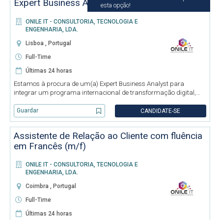
Expert Business Analyst (m/f)
esta opção!
ONILE IT - CONSULTORIA, TECNOLOGIA E
ENGENHARIA, LDA.
Lisboa , Portugal
Full-Time
Últimas 24 horas
Estamos à procura de um(a) Expert Business Analyst para
integrar um programa internacional de transformação digital,
assumindo um papel estratégico na ligação entre as áreas de
negócio e de tecnologia. Terás a oportunidade de colaborar com
Guardar
CANDIDATE-SE
equipas gl
Assistente de Relação ao Cliente com fluência
em Francês (m/f)
ONILE IT - CONSULTORIA, TECNOLOGIA E
ENGENHARIA, LDA.
Coimbra , Portugal
Full-Time
Últimas 24 horas