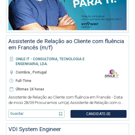
Assistente de Relação ao Cliente com fluência
em Francês (m/f)
ONILE IT - CONSULTORIA, TECNOLOGIA E
ENGENHARIA, LDA.
Coimbra , Portugal
Full-Time
Últimas 24 horas
Assistente de Relação ao Cliente com fluência em Francês - Data
de Inicio 28/09 Procuramos um(a) Assistente de Relação com o
Cliente dinâmico(a), organizado(a) e orientado(a) para o cliente
para integrar a equipa. Será responsável por acompanhar e a
Guardar
CANDIDATE-SE
VDI System Engineer