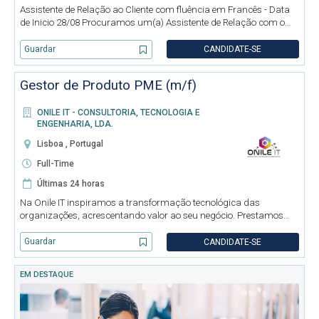
Assistente de Relação ao Cliente com fluência em Francês - Data
de Inicio 28/08 Procuramos um(a) Assistente de Relação com o
Cliente dinâmico(a), organizado(a) e orientado(a) para o cliente
para integrar a equipa. Será responsável por acompanhar e a
Guardar
CANDIDATE-SE
Gestor de Produto PME (m/f)
ONILE IT - CONSULTORIA, TECNOLOGIA E
ENGENHARIA, LDA.
Lisboa , Portugal
Full-Time
Últimas 24 horas
Na Onile IT inspiramos a transformação tecnológica das
organizações, acrescentando valor ao seu negócio. Prestamos
serviços de consultoria em tecnologias de informação,
comunicações e eletrónica, intervindo em todo o ciclo de
Guardar
CANDIDATE-SE
desenvolvimento de proj
EM DESTAQUE