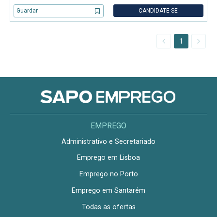
serviços de consultoria em tecnologias de informação,
comunicações e eletrónica, intervindo em todo o ciclo de
Guardar
CANDIDATE-SE
desenvolvimento de proj
1
EMPREGO
Administrativo e Secretariado
Emprego em Lisboa
Emprego no Porto
Emprego em Santarém
Todas as ofertas