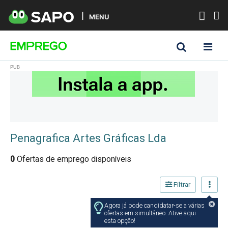
MENU
Penagrafica Artes Gráficas Lda
0
Ofertas de emprego disponíveis
Filtrar
Agora já pode candidatar-se a várias
ofertas em simultâneo. Ative aqui
esta opção!