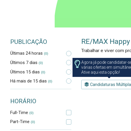
RE/MAX Happy 
PUBLICAÇÃO
Trabalhar e viver com pro
Últimas 24 horas
(0)
Últimos 7 dias
Agora já pode candidatar-s
(0)
0
Ofertas de emprego 
várias ofertas em simultâne
Últimos 15 dias
Ative aqui esta opção!
(0)
Há mais de 15 dias
(0)
Candidaturas Múltipl
HORÁRIO
Full-Time
(0)
Part-Time
(0)