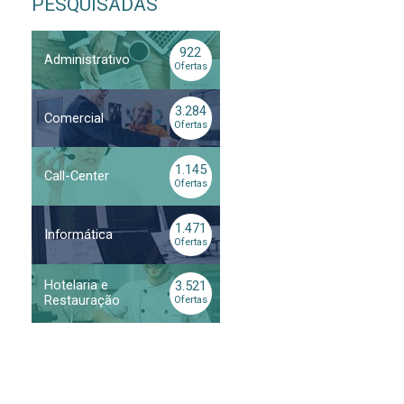
PESQUISADAS
922
Administrativo
Ofertas
3.284
Comercial
Ofertas
1.145
Call-Center
Ofertas
1.471
Informática
Ofertas
Hotelaria e
3.521
Restauração
Ofertas