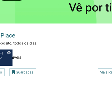
Place
pósito, todos os dias.
e a
disponíveis
o.
as
Guardadas