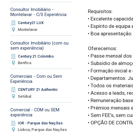
Consultor Imobiliário -
Requisitos:

Montelavar - C/S Experiência
• Excelente capacid
Century21 LUX
• Espírito de equipa
Montelavar
• Boa apresentação.

Consultor Imobiliário (com ou
Oferecemos:

sem experiência)
• Passe mensal dos 
Century 21 Colombo
• Subsídio de almoço
Benfica
• Formação inicial e
Comerciais - Com ou Sem
• Departamentos: Jur
Experiência
• Todos os materiais
CENTURY 21 Authentic
• Acesso a leads, r
Setúbal
• Remuneração base
• Prémios mensais e
Comercial - COM ou SEM
• Sem FEE's, sem cu
experiência
• OPÇÃO DE CONTR
IOR - Parque das Nações
Lisboa, Parque das Nações