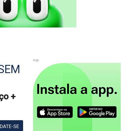
 SEM
ço +
DATE-SE