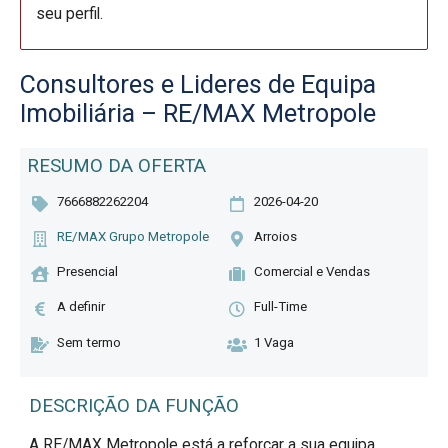
seu perfil.
Consultores e Lideres de Equipa
Imobiliária – RE/MAX Metropole
RESUMO DA OFERTA
7666882262204
2026-04-20
RE/MAX Grupo Metropole
Arroios
Presencial
Comercial e Vendas
A definir
Full-Time
Sem termo
1 Vaga
DESCRIÇÃO DA FUNÇÃO
A RE/MAX Metropole está a reforçar a sua equipa.
