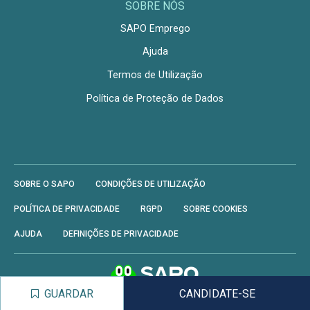
SOBRE NÓS
SAPO Emprego
Ajuda
Termos de Utilização
Política de Proteção de Dados
SOBRE O SAPO
CONDIÇÕES DE UTILIZAÇÃO
POLÍTICA DE PRIVACIDADE
RGPD
SOBRE COOKIES
AJUDA
DEFINIÇÕES DE PRIVACIDADE
GUARDAR
GUARDAR
CANDIDATE-SE
CANDIDATE-SE
Produzido por
SAPO
- Todos os direitos reservados.