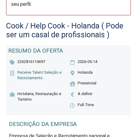
seu perfil.
Cook / Help Cook - Holanda ( Pode
ser um casal de profissionais )
RESUMO DA OFERTA
2262816114697
2026-05-14
Receive Talent Seleção e
Holanda
Recrutamento
Presencial
Hotelaria, Restauração e
A definir
Turismo
Full-Time
DESCRIÇÃO DA EMPRESA
Empresa de Seleção e Recrutamento nacional e