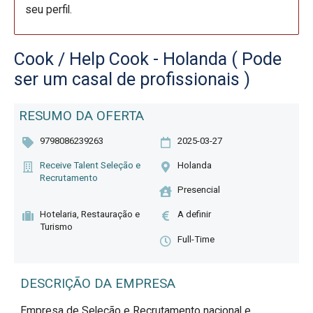
seu perfil.
Cook / Help Cook - Holanda ( Pode
ser um casal de profissionais )
RESUMO DA OFERTA
9798086239263
2025-03-27
Receive Talent Seleção e
Holanda
Recrutamento
Presencial
Hotelaria, Restauração e
A definir
Turismo
Full-Time
DESCRIÇÃO DA EMPRESA
Empresa de Seleção e Recrutamento nacional e