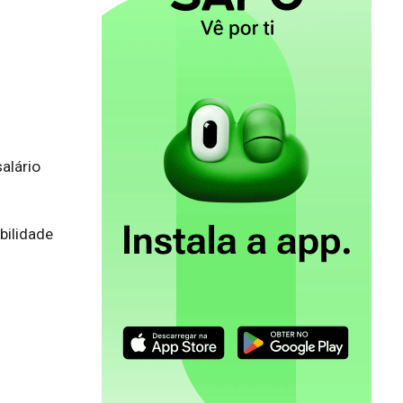
alário 
ilidade 