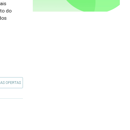
is 
o do 
os 
 AS OFERTAS