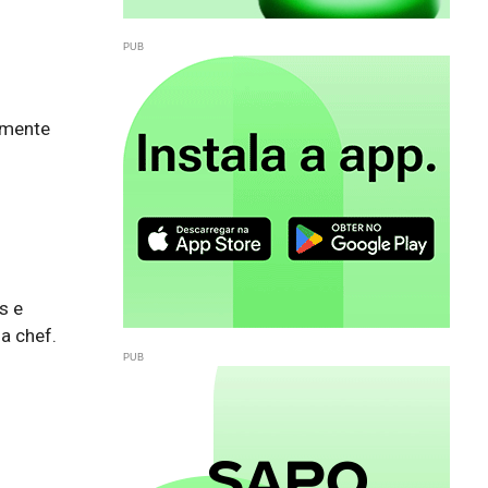
lmente
 e 
 chef.
