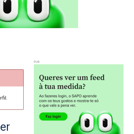
fil.
er