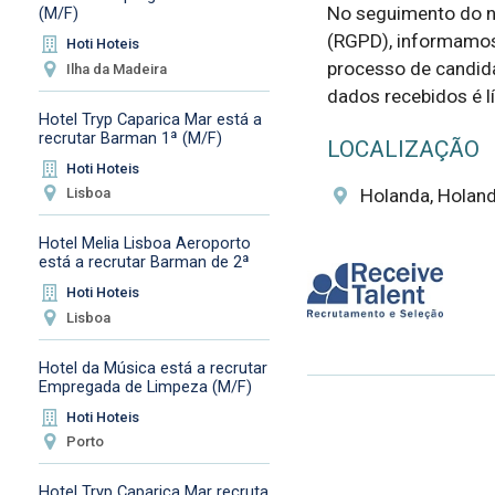
No seguimento do n
(M/F)
(RGPD), informamos 
Hoti Hoteis
processo de candida
Ilha da Madeira
dados recebidos é líc
Hotel Tryp Caparica Mar está a
recrutar Barman 1ª (M/F)
LOCALIZAÇÃO
Hoti Hoteis
Holanda, Holan
Lisboa
Hotel Melia Lisboa Aeroporto
está a recrutar Barman de 2ª
Hoti Hoteis
Lisboa
Hotel da Música está a recrutar
Empregada de Limpeza (M/F)
Hoti Hoteis
Porto
Hotel Tryp Caparica Mar recruta