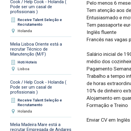
Cook / Help Cook - Holanda (
Pelo menos 6 meses 
Pode ser um casal de
Tem atenção aos det
profissionais )
Entusiasmado e mot
Receive Talent Seleção e
Tem passaporte eur
Recrutamento
Holanda
Inglês fluente

Francês nas vagas p
Melia Lisboa Oriente está a
recrutar Técnico de
Salário inicial de 19
Manutenção (M/F)
médio dos cozinheir
Hoti Hoteis
Pagamento Semanal
Lisboa
Trabalho a tempo in
Cook / Help Cook - Holanda (
de horas extraordiná
Pode ser um casal de
10% de dinheiro extr
profissionais )
Alojamento em quarto
Receive Talent Seleção e
Formação e Treino

Recrutamento
Holanda
Enviar CV em Inglês é
Melia Madeira Mare está a
recrutar Empregada de Andares