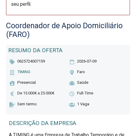
seu perfil.
Coordenador de Apoio Domiciliário
(FARO)
RESUMO DA OFERTA
0625724007159
2026-07-09
TIMING
Faro
Presencial
Saúde
De 15.000€ a 25.000€
Full-Time
Sem termo
1 Vaga
DESCRIÇÃO DA EMPRESA
A TIMING é uma Empresa de Trabalho Temporário e de