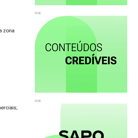
a zona 
rciais;
