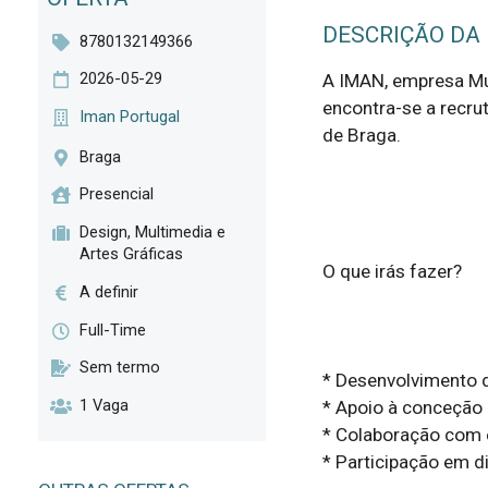
DESCRIÇÃO DA
8780132149366
2026-05-29
A IMAN, empresa Mul
encontra-se a recrut
Iman Portugal
de Braga.

Braga
Presencial
Design, Multimedia e
Artes Gráficas
O que irás fazer?

A definir
Full-Time
Sem termo
* Desenvolvimento d
1 Vaga
* Apoio à conceção c
* Colaboração com 
* Participação em di