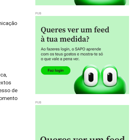
nicação
a, 
xtos 
sso de 
omento 