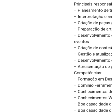
Principais responsab
– Planeamento de t
– Interpretação e a
– Criação de peças g
– Preparação de arte
– Desenvolvimento d
eventos

– Criação de conteú
– Gestão e atualizaç
– Desenvolvimento d
– Apresentação de p
Competências:

– Formação em Desig
– Domínio Ferramenta
– Conhecimentos de 
– Conhecimentos Web
– Boa capacidade de
– Boa capacidade de