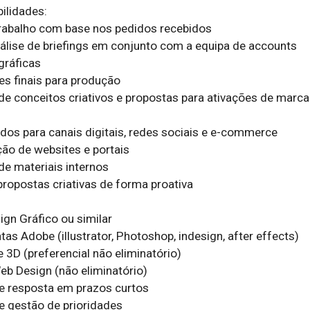
ilidades:

rabalho com base nos pedidos recebidos

nálise de briefings em conjunto com a equipa de accounts

ráficas

s finais para produção

e conceitos criativos e propostas para ativações de marca 
dos para canais digitais, redes sociais e e-commerce

ão de websites e portais

e materiais internos

ropostas criativas de forma proativa

n Gráfico ou similar

s Adobe (illustrator, Photoshop, indesign, after effects)

3D (preferencial não eliminatório)

 Design (não eliminatório)

 resposta em prazos curtos

 gestão de prioridades
