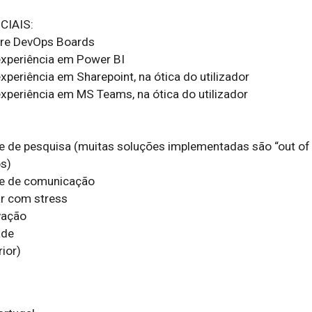
IAIS:

ure DevOps Boards

xperiência em Power BI

periência em Sharepoint, na ótica do utilizador

xperiência em MS Teams, na ótica do utilizador

e de pesquisa (muitas soluções implementadas são “out of t
)

e de comunicação

r com stress

ação

de

rior)