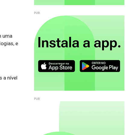
om uma
ogias, e
a nível 