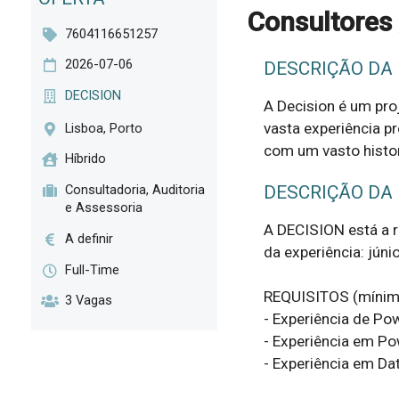
Consultores
7604116651257
2026-07-06
DESCRIÇÃO DA
DECISION
A Decision é um pro
vasta experiência p
Lisboa, Porto
com um vasto histor
Híbrido
Consultadoria, Auditoria
DESCRIÇÃO DA
e Assessoria
A DECISION está a re
A definir
da experiência: júnio
Full-Time
REQUISITOS (mínimos
3 Vagas
- Experiência de Po
- Experiência em P
- Experiência em Dat