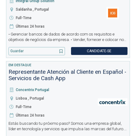
Integral Group Solution
Saldanha , Portugal
Full-Time
Últimas 24 horas
• Gerenciar bancos de dados de acordo com os requisitos e
objetivos de negócios da empresa. • Vender, fornecer e colocar no
mercado, os produtos e serviços indicados pelo empregador •
Mantenha a produtividade de acordo com a tabela de comissões
Guardar
CANDIDATE-SE
de ac
EM DESTAQUE
Representante Atención al Cliente en Español -
Servicios de Cash App
Concentrix Portugal
Lisboa , Portugal
Full-Time
Últimas 24 horas
Estás buscando tu próximo paso? Somos una empresa global,
líder en tecnología y servicios que impulsa las marcas del futuro.
Ayudamos a marcas reconocidas —las que utilizas cada día— a