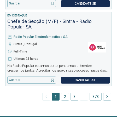
mejorar sus negocios mediante tecnología y soluciones
Guardar
CANDIDATE-SE
integradas,
EM DESTAQUE
Chefe de Secção (M/F) - Sintra - Radio
Popular SA
Radio Popular Electrodomesticos SA
Sintra , Portugal
Full-Time
Últimas 24 horas
Na Radio Popular estamos perto, pensamos diferente e
crescemos juntos. Acreditamos que o nosso sucesso nasce das
equipas que formamos e do compromisso em proporcionar um
ambiente de trabalho positivo, com oportunidades reais de
Guardar
CANDIDATE-SE
desenvolvimento. Se qu
1
2
3
…
878