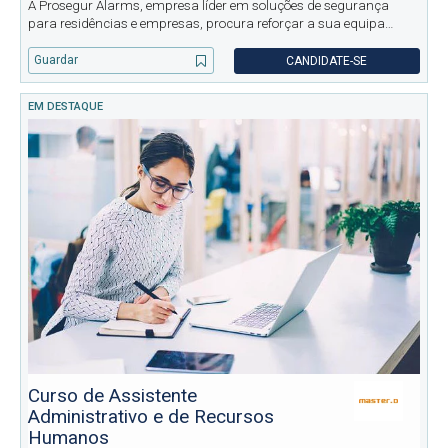
A Prosegur Alarms, empresa líder em soluções de segurança
para residências e empresas, procura reforçar a sua equipa
comercial. Procuramos profissionais dinâmicos e motivados
para desenvolver e gerir clientes, promover soluções de alarmes e
Guardar
CANDIDATE-SE
monitoriz
EM DESTAQUE
Curso de Assistente
Administrativo e de Recursos
Humanos