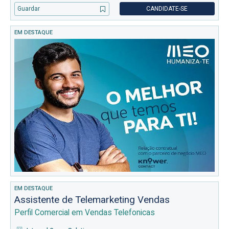
responsabilidades: Gestão da infraestrutura tecnológica das
Guardar
CANDIDATE-SE
localidades da em
EM DESTAQUE
EM DESTAQUE
Assistente de Telemarketing Vendas
Perfil Comercial em Vendas Telefonicas