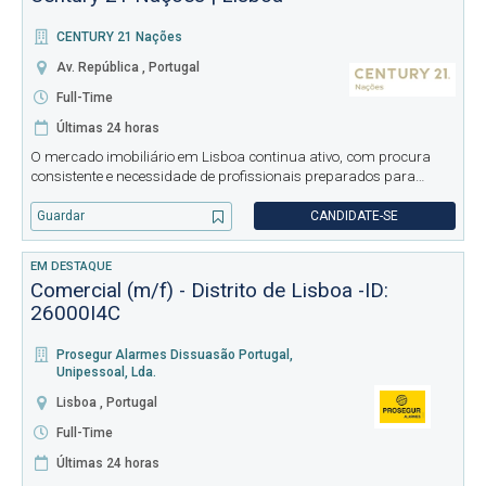
CENTURY 21 Nações
Av. República , Portugal
Full-Time
Últimas 24 horas
O mercado imobiliário em Lisboa continua ativo, com procura
consistente e necessidade de profissionais preparados para
responder com rigor e rapidez. Neste contexto, o Grupo Century 21
Nações está a reforçar a sua equipa com consultores orientados
Guardar
CANDIDATE-SE
pa
EM DESTAQUE
Comercial (m/f) - Distrito de Lisboa -ID:
26000I4C
Prosegur Alarmes Dissuasão Portugal,
Unipessoal, Lda.
Lisboa , Portugal
Full-Time
Últimas 24 horas