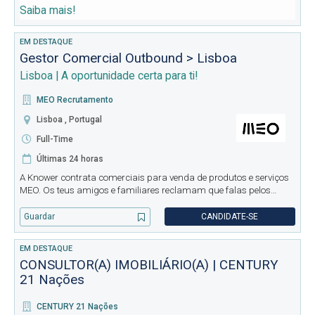
Saiba mais!
EM DESTAQUE
Gestor Comercial Outbound > Lisboa
Lisboa | A oportunidade certa para ti!
MEO Recrutamento
Lisboa , Portugal
Full-Time
Últimas 24 horas
A Knower contrata comerciais para venda de produtos e serviços
MEO. Os teus amigos e familiares reclamam que falas pelos
cotovelos? Já pensaste rentabilizar o teu talento natural? Irás
contactar clientes ou potenciais clientes com o objetivo de come
Guardar
CANDIDATE-SE
EM DESTAQUE
CONSULTOR(A) IMOBILIÁRIO(A) | CENTURY
21 Nações
CENTURY 21 Nações