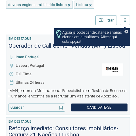
devops engineer mf hibrido lisboa
Lisboa
Filtrar
Agora já pode candidatar-se a várias
ofertas em simultâneo. Ative aqui
EM DESTAQUE
esta opção!
Operador de Call Center Vendas (M/F) Lisboa
Iman Portugal
Lisboa , Portugal
Full-Time
Últimas 24 horas
IMAN, empresa Multinacional Especialista em Gestão de Recursos
Humanos, encontra-se a recrutar um Assistente de Apoio ao
Cliente (M/F) para empresa cliente em Lisboa. Horário: 10h-17h
(segunda a sexta-feira) As suas principais responsabilidades
Guardar
CANDIDATE-SE
EM DESTAQUE
Reforço imediato: Consultores imobiliários-
Century 21 Nações | Lisboa