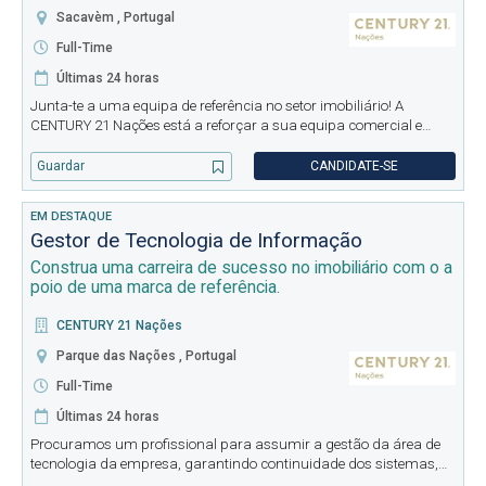
Sacavèm , Portugal
Full-Time
Últimas 24 horas
Junta-te a uma equipa de referência no setor imobiliário! A
CENTURY 21 Nações está a reforçar a sua equipa comercial e
procura pessoas ambiciosas, dinâmicas e com vontade de
crescer profissionalmente. Se procuras uma carreira com
Guardar
CANDIDATE-SE
autonomia, elevados
EM DESTAQUE
Gestor de Tecnologia de Informação
Construa uma carreira de sucesso no imobiliário com o a
poio de uma marca de referência.
CENTURY 21 Nações
Parque das Nações , Portugal
Full-Time
Últimas 24 horas
Procuramos um profissional para assumir a gestão da área de
tecnologia da empresa, garantindo continuidade dos sistemas,
infraestrutura e suporte às operações. Principais