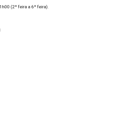
h00 (2ª feira a 6ª feira).
l