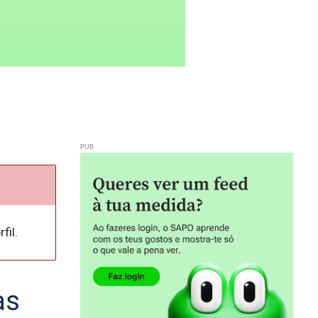
fil.
as