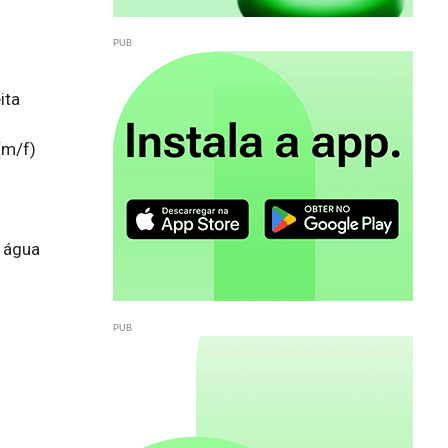
ta 
m/f) 
 água 