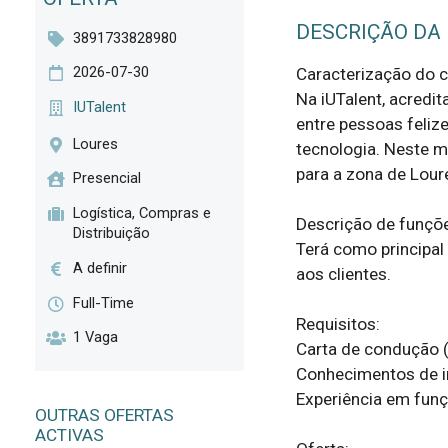
DESCRIÇÃO DA
3891733828980
2026-07-30
Caracterização do cl
Na iUTalent, acredi
IUTalent
entre pessoas felize
Loures
tecnologia. Neste m
para a zona de Loure
Presencial
Logística, Compras e
Descrição de funçõe
Distribuição
Terá como principal 
A definir
aos clientes.

Full-Time
Requisitos:

1 Vaga
Carta de condução (o
Conhecimentos de in
Experiência em funç
OUTRAS OFERTAS
ACTIVAS