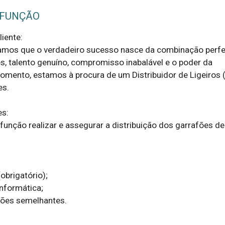
 FUNÇÃO
iente:

tamos que o verdadeiro sucesso nasce da combinação perfei
s, talento genuíno, compromisso inabalável e o poder da 
omento, estamos à procura de um Distribuidor de Ligeiros (
s.

s:

função realizar e assegurar a distribuição dos garrafões de
brigatório);

formática;

ões semelhantes.
