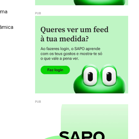
uma 
âmica 