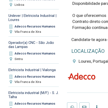
 Disponibilidade para turnos rotativos.  

Lisboa
 O que oferecemos  

Unilever | Eletricista Industrial |
Loures
 Contrato direto com a empresa.  

Adecco Recursos Humanos
 Formação contínua e oportunidades de evolução.  

Vila Franca de Xira
Candidata-te agora 
Operador(a) CNC - São João
das Lampas
LOCALIZAÇÃO
Adecco Recursos Humanos
Sintra
Loures, Portuga
Eletricista Industrial | Vialonga
Adecco Recursos Humanos
Vila Franca de Xira
Eletricista industrial (M/F) - S. J.
Talha
Adecco Recursos Humanos