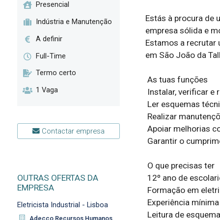
Presencial
Estás à procura de u
Indústria e Manutenção
empresa sólida e mod
A definir
Estamos a recrutar u
em São João da Talha
Full-Time
Termo certo
 As tuas funções  

1 Vaga
 Instalar, verificar e reparar sistemas elétricos e mecânicos.  

 Ler esquemas técnicos e documentação de equipamentos.  

 Realizar manutenções preventivas e corretivas.  

 Apoiar melhorias contínuas nas linhas de produção.  

Contactar empresa
 Garantir o cumprimento das normas de segurança.  

 O que precisas ter  

OUTRAS OFERTAS DA
 12º ano de escolaridade.  

EMPRESA
 Formação em eletricidade, mecânica ou mecatrónica (preferencial).  

 Experiência mínima de 1 ano na área.  

Eletricista Industrial - Lisboa
 Leitura de esquemas técnicos.  

Adecco Recursos Humanos