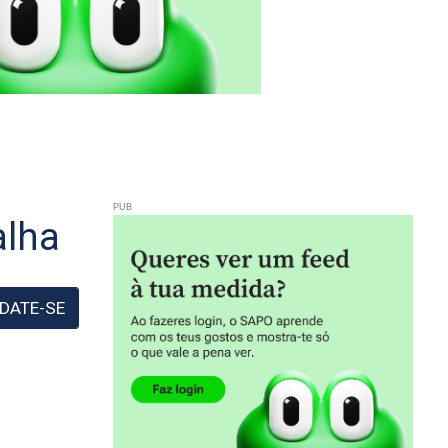
alha
DATE-SE