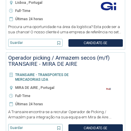
Lisboa , Portugal
Full-Time
Últimas 24 horas
Procura uma oportunidade na área da logística? Esta pode ser a
sua chance! O nosso cliente é uma empresa de referência no setor
logístico, e está a recrutar Operador de Armazém (M/F/D) para a
zona de Vialonga. Temos uma vaga para o horário: 2º a 6
Guardar
CANDIDATE-SE
Operador picking / Armazem secos (m/f)
TRANSAIRE - MIRA DE AIRE
TRANSAIRE - TRANSPORTES DE
MERCADORIAS LDA
MIRA DE AIRE , Portugal
Full-Time
Últimas 24 horas
A Transaire encontra-se a recrutar Operador de Picking /
Armazém para integração na sua equipa em Mira de Aire.
Funções: - Preparação e separação de encomendas. - Picking de
produtos secos. - Conferência de mercadorias. - Organização e
Guardar
CANDIDATE-SE