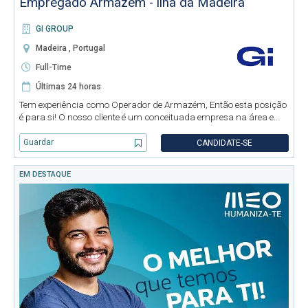
Empregado Armazem - ilha da Madeira
GI GROUP
Madeira , Portugal
Full-Time
Últimas 24 horas
Tem experiência como Operador de Armazém, Então esta posição
é para si! O nosso cliente é um conceituada empresa na área e
pretende admitir Operador de Armazém (M/F/D) na zona do
Caniço – Madeira Função: • Diversos trabalhos de armazém:
Guardar
CANDIDATE-SE
condução d
EM DESTAQUE