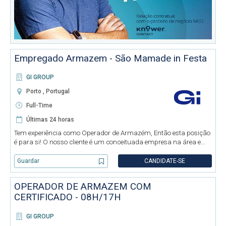
Empregado Armazem - São Mamade in Festa
GI GROUP
Porto , Portugal
Full-Time
Últimas 24 horas
Tem experiência como Operador de Armazém, Então esta posição
é para si! O nosso cliente é um conceituada empresa na área e
pretende admitir Operador de Armazém (M/F/D) na zona de São
Mamede In Festa - Porto Função: • Diversos trabalhos de
Guardar
CANDIDATE-SE
armazém:
OPERADOR DE ARMAZEM COM
CERTIFICADO - 08H/17H
GI GROUP