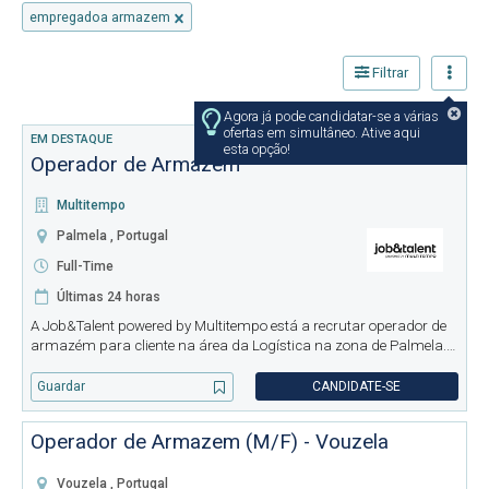
empregadoa armazem
Filtrar
Agora já pode candidatar-se a várias
ofertas em simultâneo. Ative aqui
EM DESTAQUE
esta opção!
Operador de Armazém
Multitempo
Palmela , Portugal
Full-Time
Últimas 24 horas
A Job&Talent powered by Multitempo está a recrutar operador de
armazém para cliente na área da Logística na zona de Palmela.
Funções: - Recolha e separação da mercadoria de acordo com as
instruções; - Realização de operações de carga e descarga das
Guardar
CANDIDATE-SE
Operador de Armazem (M/F) - Vouzela
Vouzela , Portugal