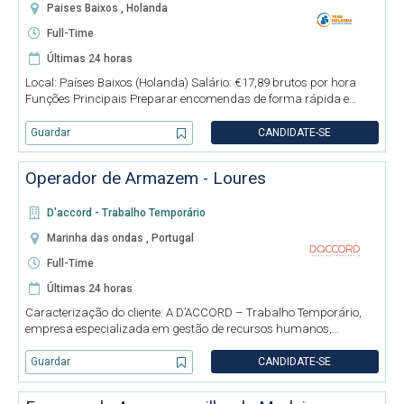
Paises Baixos , Holanda
Full-Time
Últimas 24 horas
Local: Países Baixos (Holanda) Salário: €17,89 brutos por hora
Funções Principais Preparar encomendas de forma rápida e
precisa, utilizando scanner, seguindo os padrões de qualidade e
segurança. Recolher os produtos e garantir a qualidade dos
Guardar
CANDIDATE-SE
mesm
Operador de Armazem - Loures
D'accord - Trabalho Temporário
Marinha das ondas , Portugal
Full-Time
Últimas 24 horas
Caracterização do cliente: A D’ACCORD – Trabalho Temporário,
empresa especializada em gestão de recursos humanos,
encontra-se a recrutar Operador de Armazém para Loures, para
integração imediata e reforço da equipa de prestigiada empresa
Guardar
CANDIDATE-SE
cliente do