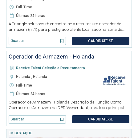
Full-Time
Últimas 24 horas
A Triangle solutions rh encontra-se a recrutar um operador de
armazem (m/f) para prestigiado cliente localizado na zona de
Vouzela. REQUISITOS: - experiencia e certificado de empilhador;
HORARIO: - 9h-18h Caso o seu perfil corresponda a
Guardar
CANDIDATE-SE
Operador de Armazem - Holanda
Receive Talent Seleção e Recrutamento
Holanda , Holanda
Full-Time
Últimas 24 horas
Operador de Armazem - Holanda Descrição da Função Como
Operador de Armazém na DPD Veenendaal, o teu foco principal
será o manuseamento manual de encomendas: Carga e
descarga manual: Em conjunto com a equipa, irás carregar e
Guardar
CANDIDATE-SE
descarregar manualmente
EM DESTAQUE