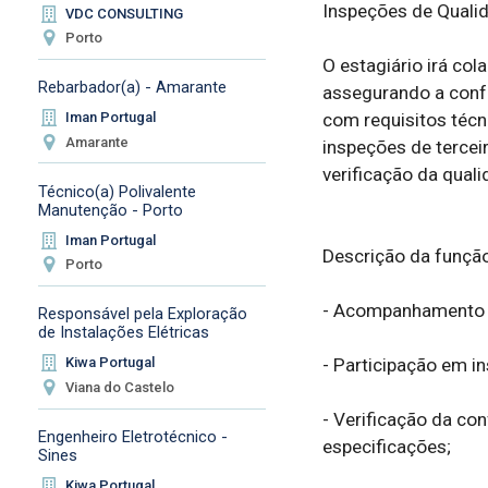
Inspeções de Qualida
VDC CONSULTING
Porto
O estagiário irá col
Rebarbador(a) - Amarante
assegurando a confo
com requisitos técn
Iman Portugal
Amarante
inspeções de terce
verificação da qual
Técnico(a) Polivalente
Manutenção - Porto
Iman Portugal
Descrição da função:
Porto
- Acompanhamento de
Responsável pela Exploração
de Instalações Elétricas
- Participação em in
Kiwa Portugal
Viana do Castelo
- Verificação da co
Engenheiro Eletrotécnico -
especificações;

Sines
Kiwa Portugal