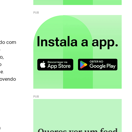
ndo com
o
o,
o
e.
movendo
 