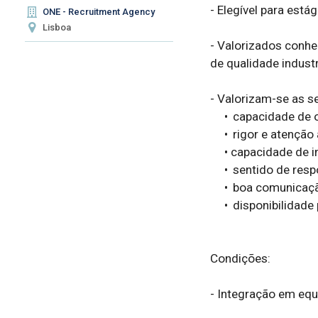
- Elegível para estág
ONE - Recruitment Agency
Lisboa
- Valorizados conhe
de qualidade industri
- Valorizam-se as s
     •	capacidade de observação e análise técnica

     •	rigor e atenção ao detalhe

     • capacidade de interpretação de dados técnicos

     •	sentido de responsabilidade e organização

     •	boa comunicação em contexto técnico

     •	disponibilidade para contexto industrial exigente

Condições:

- Integração em equi