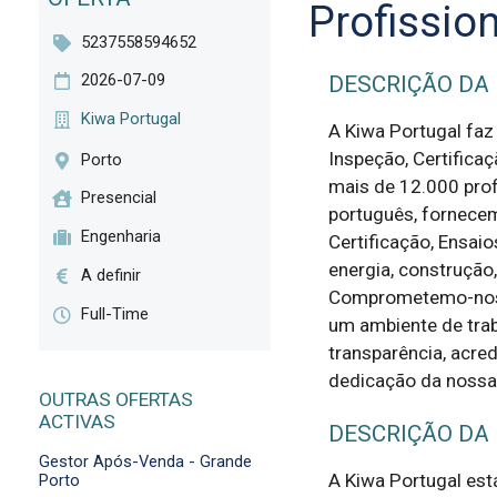
Profission
5237558594652
2026-07-09
DESCRIÇÃO DA
Kiwa Portugal
A Kiwa Portugal faz
Inspeção, Certifica
Porto
mais de 12.000 prof
Presencial
português, fornecem
Engenharia
Certificação, Ensaio
energia, construção,
A definir
Comprometemo-nos 
Full-Time
um ambiente de trab
transparência, acred
dedicação da nossa
OUTRAS OFERTAS
ACTIVAS
DESCRIÇÃO DA
Gestor Após-Venda - Grande
A Kiwa Portugal est
Porto