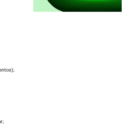
ntos);

;
