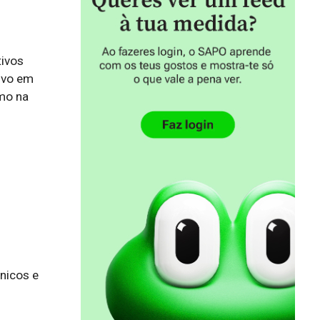
ivos 
ivo em 
o na 
icos e 