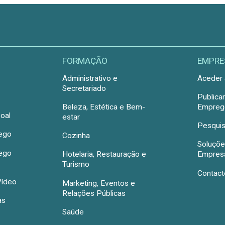
FORMAÇÃO
EMPRE
Administrativo e
Aceder 
Secretariado
Publica
Beleza, Estética e Bem-
Emprego
oal
estar
Pesquis
rego
Cozinha
Soluçõe
rego
Hotelaria, Restauração e
Empres
Turismo
Contact
Vídeo
Marketing, Eventos e
Relações Públicas
as
Saúde