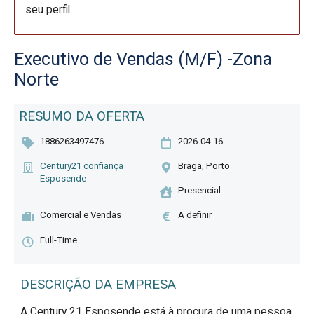
seu perfil.
Executivo de Vendas (M/F) -Zona
Norte
RESUMO DA OFERTA
1886263497476
2026-04-16
Century21 confiança
Braga, Porto
Esposende
Presencial
Comercial e Vendas
A definir
Full-Time
DESCRIÇÃO DA EMPRESA
A Century 21 Esposende está à procura de uma pessoa