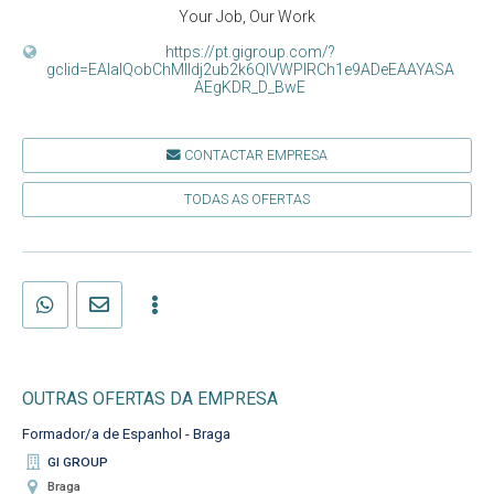
Your Job, Our Work
https://pt.gigroup.com/?
gclid=EAIaIQobChMIldj2ub2k6QIVWPlRCh1e9ADeEAAYASA
AEgKDR_D_BwE
CONTACTAR EMPRESA
TODAS AS OFERTAS
OUTRAS OFERTAS DA EMPRESA
Formador/a de Espanhol - Braga
GI GROUP
Braga