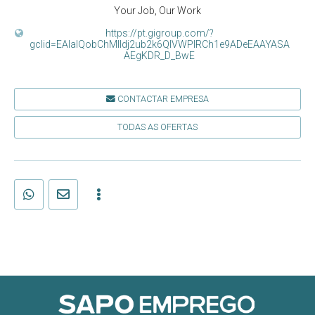
Your Job, Our Work
https://pt.gigroup.com/?
gclid=EAIaIQobChMIldj2ub2k6QIVWPlRCh1e9ADeEAAYASA
AEgKDR_D_BwE
CONTACTAR EMPRESA
TODAS AS OFERTAS