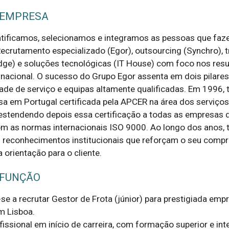
 EMPRESA
ntificamos, selecionamos e integramos as pessoas que faz
ecrutamento especializado (Egor), outsourcing (Synchro), t
dge) e soluções tecnológicas (IT House) com foco nos resu
o nacional. O sucesso do Grupo Egor assenta em dois pilares
dade de serviço e equipas altamente qualificadas. Em 1996, 
sa em Portugal certificada pela APCER na área dos serviços
estendendo depois essa certificação a todas as empresas 
m as normas internacionais ISO 9000. Ao longo dos anos,
 reconhecimentos institucionais que reforçam o seu comp
 orientação para o cliente.
 FUNÇÃO
e a recrutar Gestor de Frota (júnior) para prestigiada empr
m Lisboa.

ssional em início de carreira, com formação superior e inte