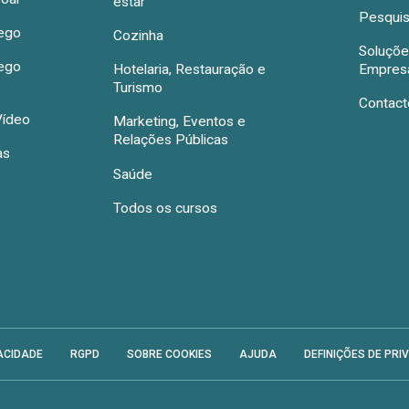
estar
Pesquis
rego
Cozinha
Soluçõe
rego
Hotelaria, Restauração e
Empres
Turismo
Contact
Vídeo
Marketing, Eventos e
Relações Públicas
as
Saúde
Todos os cursos
ACIDADE
RGPD
SOBRE COOKIES
AJUDA
DEFINIÇÕES DE PRI