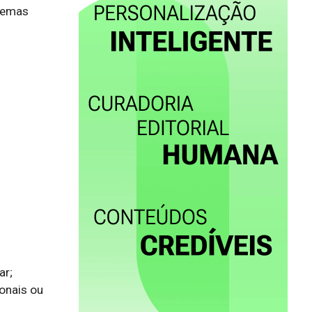
temas 
r;

onais ou 