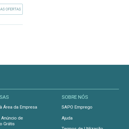
 AS OFERTAS
SAS
SOBRE NÓS
à Área da Empresa
SAPO Emprego
r Anúncio de
Ajuda
 Grátis
Termos de Utilização