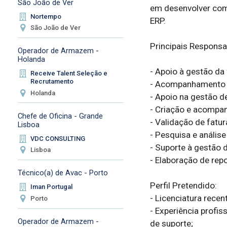
São João de Ver
em desenvolver comp
Nortempo
ERP.

São João de Ver
Principais Responsab
Operador de Armazem -
Holanda
- Apoio à gestão da
Receive Talent Seleção e
Recrutamento
- Acompanhamento d
Holanda
- Apoio na gestão d
- Criação e acompa
Chefe de Oficina - Grande
- Validação de fatur
Lisboa
- Pesquisa e anális
VDC CONSULTING
- Suporte à gestão d
Lisboa
- Elaboração de rep
Técnico(a) de Avac - Porto
Perfil Pretendido:

Iman Portugal
- Licenciatura recen
Porto
- Experiência profis
Operador de Armazem -
de suporte;
