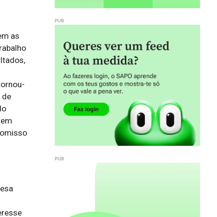
em as
rabalho
ltados,
tornou-
 de
do
 tem
romisso
esa 
resse 