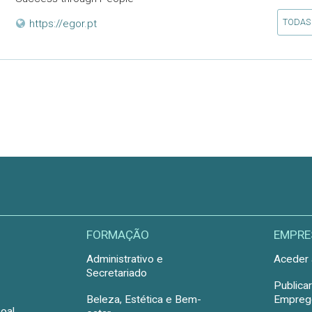
TODAS
https://egor.pt
FORMAÇÃO
EMPRE
Administrativo e
Aceder 
Secretariado
Publica
Beleza, Estética e Bem-
Emprego
oal