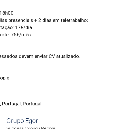
18h00 

ias presenciais + 2 dias em teletrabalho;

tação: 17€/dia

orte: 75€/mês

essados devem enviar CV atualizado.

ople
, Portugal, Portugal
Grupo Egor
Success through People