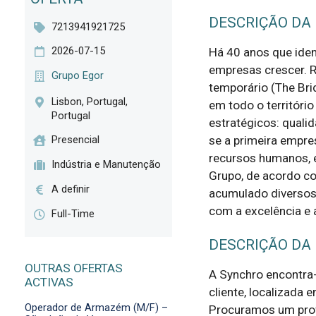
DESCRIÇÃO DA
7213941921725
2026-07-15
Há 40 anos que ide
empresas crescer. R
Grupo Egor
temporário (The Bri
Lisbon, Portugal,
em todo o territóri
Portugal
estratégicos: quali
se a primeira empre
Presencial
recursos humanos, 
Indústria e Manutenção
Grupo, de acordo co
A definir
acumulado diversos
com a excelência e a
Full-Time
DESCRIÇÃO DA
OUTRAS OFERTAS
A Synchro encontra-s
ACTIVAS
cliente, localizada e
Operador de Armazém (M/F) –
Procuramos um profi