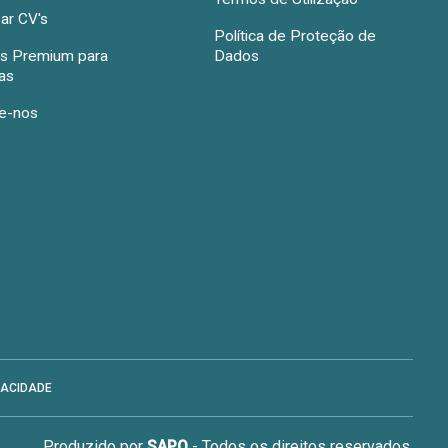
ar CV's
Política de Proteção de
s Premium para
Dados
as
e-nos
VACIDADE
Produzido por
SAPO
- Todos os direitos reservados.