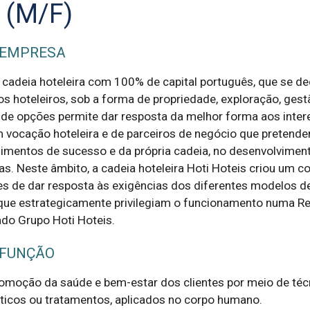
 (M/F)
 EMPRESA
 cadeia hoteleira com 100% de capital português, que se de
os hoteleiros, sob a forma de propriedade, exploração, gest
e de opções permite dar resposta da melhor forma aos inte
m vocação hoteleira e de parceiros de negócio que pretend
mentos de sucesso e da própria cadeia, no desenvolvimen
as. Neste âmbito, a cadeia hoteleira Hoti Hoteis criou um c
s de dar resposta às exigências dos diferentes modelos d
que estrategicamente privilegiam o funcionamento numa R
o Grupo Hoti Hoteis.
 FUNÇÃO
romoção da saúde e bem-estar dos clientes por meio de técn
icos ou tratamentos, aplicados no corpo humano.
