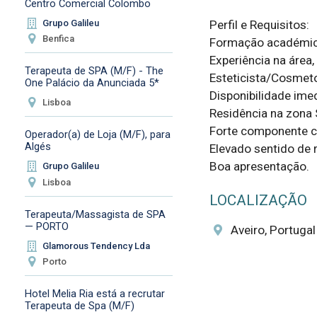
Centro Comercial Colombo
Grupo Galileu
Perfil e Requisitos:

Benfica
Formação académica/
Experiência na área,
Terapeuta de SPA (M/F) - The
Esteticista/Cosmetol
One Palácio da Anunciada 5*
Disponibilidade imed
Lisboa
Residência na zona 
Forte componente co
Operador(a) de Loja (M/F), para
Algés
Elevado sentido de r
Boa apresentação.
Grupo Galileu
Lisboa
LOCALIZAÇÃO
Terapeuta/Massagista de SPA
— PORTO
Aveiro, Portugal
Glamorous Tendency Lda
Porto
Hotel Melia Ria está a recrutar
Terapeuta de Spa (M/F)