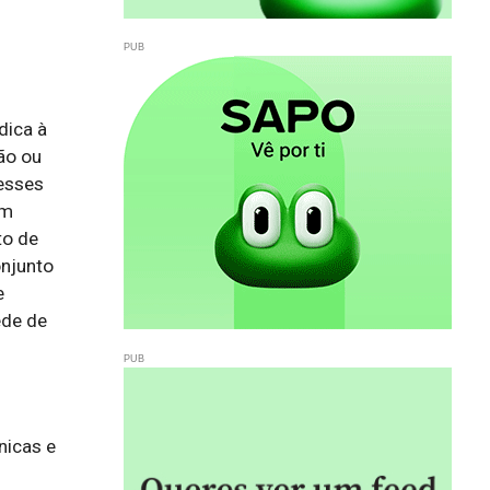
dica à
ão ou
resses
em
to de
onjunto
e
ede de
icas e 