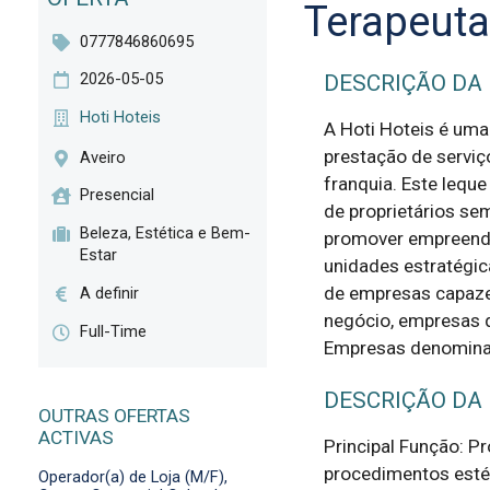
Terapeuta
0777846860695
2026-05-05
DESCRIÇÃO DA
Hoti Hoteis
A Hoti Hoteis é uma
prestação de serviç
Aveiro
franquia. Este lequ
Presencial
de proprietários se
Beleza, Estética e Bem-
promover empreendi
Estar
unidades estratégic
de empresas capaze
A definir
negócio, empresas 
Full-Time
Empresas denominad
DESCRIÇÃO DA
OUTRAS OFERTAS
ACTIVAS
Principal Função: P
procedimentos estét
Operador(a) de Loja (M/F),