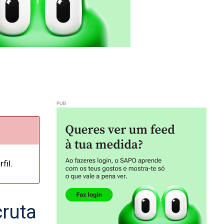
fil.
cruta