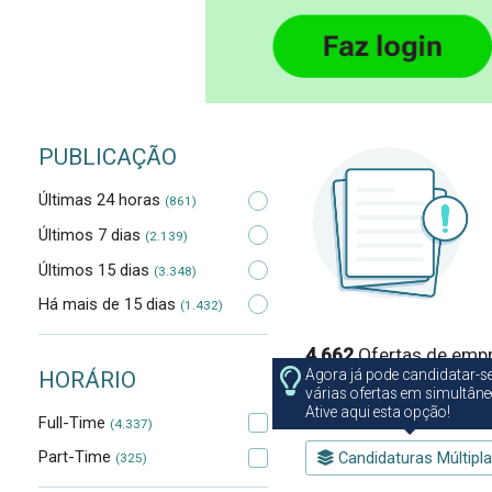
PUBLICAÇÃO
Últimas 24 horas
(861)
Últimos 7 dias
(2.139)
Últimos 15 dias
(3.348)
Há mais de 15 dias
(1.432)
4.662
Ofertas de empr
Agora já pode candidatar-s
HORÁRIO
learning experience design
várias ofertas em simultâne
Ative aqui esta opção!
Full-Time
(4.337)
Part-Time
Candidaturas Múltipl
(325)