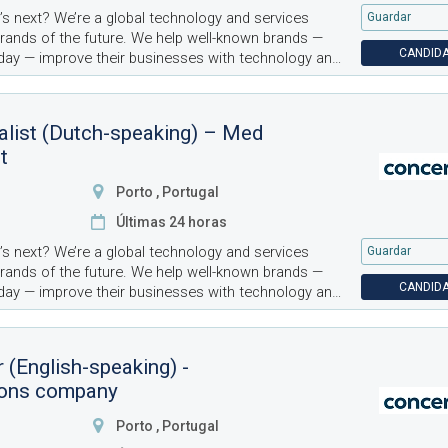
’s next? We’re a global technology and services
Guardar
brands of the future. We help well-known brands —
CANDIDA
day — improve their businesses with technology and
over 7
alist (Dutch-speaking) – Med
t
Porto , Portugal
Últimas 24 horas
’s next? We’re a global technology and services
Guardar
brands of the future. We help well-known brands —
CANDIDA
day — improve their businesses with technology and
over 7
 (English-speaking) -
ions company
Porto , Portugal