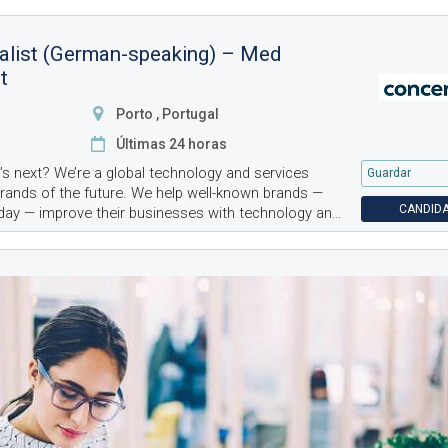
alist (German-speaking) – Med
t
Porto , Portugal
Últimas 24 horas
’s next? We’re a global technology and services
Guardar
brands of the future. We help well-known brands —
CANDIDA
day — improve their businesses with technology and
over 7