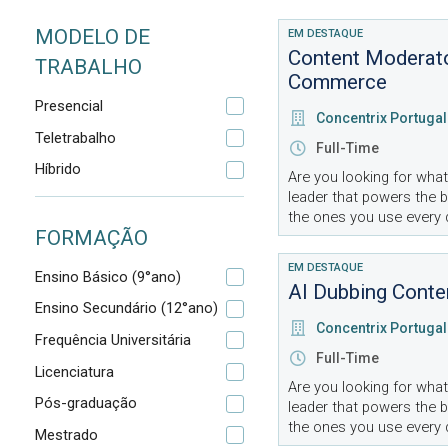
MODELO DE
EM DESTAQUE
Content Moderato
TRABALHO
Commerce
Presencial
Concentrix Portugal
Teletrabalho
Full-Time
Híbrido
Are you looking for what
leader that powers the 
the ones you use every 
FORMAÇÃO
integrated solutions, in 
EM DESTAQUE
Ensino Básico (9°ano)
AI Dubbing Conte
Ensino Secundário (12°ano)
Concentrix Portugal
Frequência Universitária
Full-Time
Licenciatura
Are you looking for what
Pós-graduação
leader that powers the 
the ones you use every 
Mestrado
integrated solutions, in 