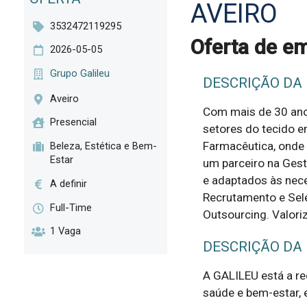
AVEIRO
3532472119295
Oferta de em
2026-05-05
Grupo Galileu
DESCRIÇÃO DA
Aveiro
Com mais de 30 anos
Presencial
setores do tecido e
Farmacêutica, onde 
Beleza, Estética e Bem-
Estar
um parceiro na Gest
e adaptados às nec
A definir
Recrutamento e Sele
Full-Time
Outsourcing. Valor
1 Vaga
DESCRIÇÃO DA
A GALILEU está a rec
saúde e bem-estar, e