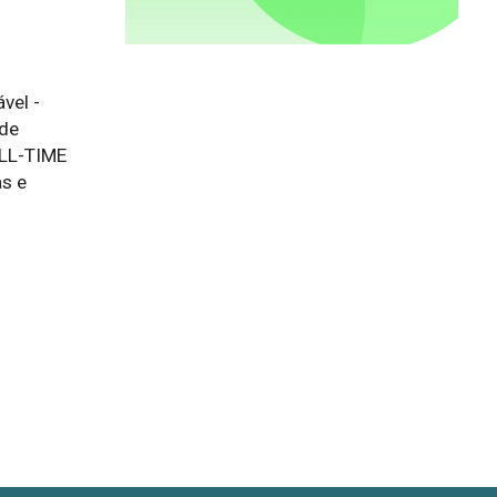
vel -
 de
ULL-TIME
as e