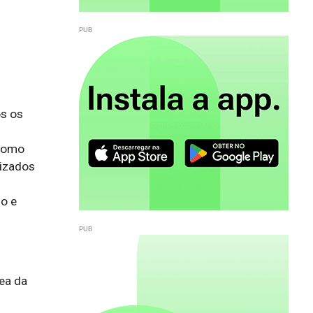
os os
 como
lizados
o e
ea da 