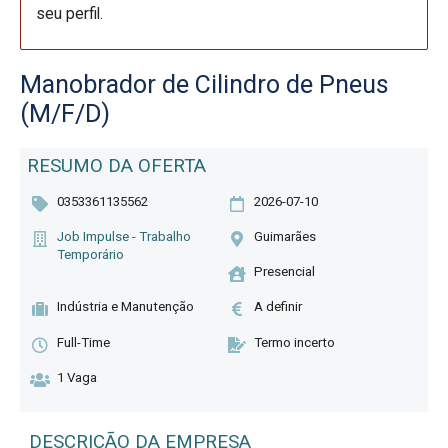
seu perfil.
Manobrador de Cilindro de Pneus
(M/F/D)
RESUMO DA OFERTA
0353361135562
2026-07-10
Job Impulse - Trabalho
Guimarães
Temporário
Presencial
Indústria e Manutenção
A definir
Full-Time
Termo incerto
1 Vaga
DESCRIÇÃO DA EMPRESA