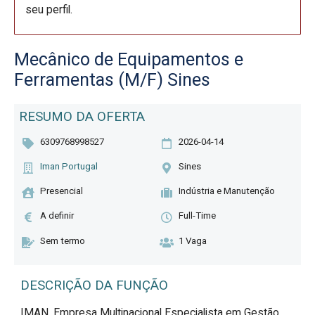
seu perfil.
Mecânico de Equipamentos e
Ferramentas (M/F) Sines
RESUMO DA OFERTA
6309768998527
2026-04-14
Iman Portugal
Sines
Presencial
Indústria e Manutenção
A definir
Full-Time
Sem termo
1 Vaga
DESCRIÇÃO DA FUNÇÃO
IMAN, Empresa Multinacional Especialista em Gestão 