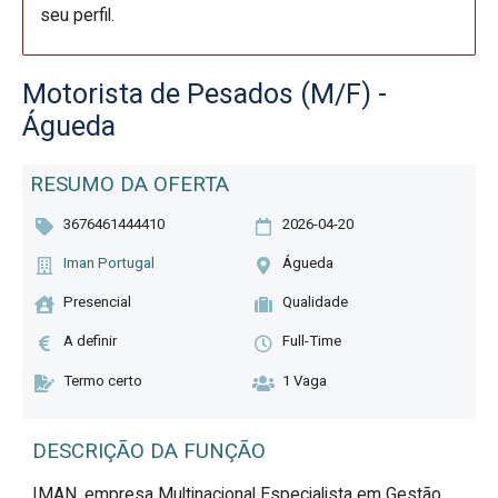
seu perfil.
Motorista de Pesados (M/F) -
Águeda
RESUMO DA OFERTA
3676461444410
2026-04-20
Iman Portugal
Águeda
Presencial
Qualidade
A definir
Full-Time
Termo certo
1 Vaga
DESCRIÇÃO DA FUNÇÃO
IMAN, empresa Multinacional Especialista em Gestão 