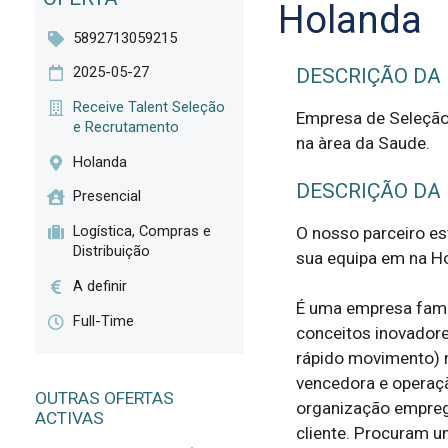
Holanda
5892713059215
2025-05-27
DESCRIÇÃO DA
Receive Talent Seleção
Empresa de Seleção 
e Recrutamento
na àrea da Saude.
Holanda
DESCRIÇÃO DA
Presencial
Logística, Compras e
O nosso parceiro est
Distribuição
sua equipa em na Ho
A definir
É uma empresa fami
Full-Time
conceitos inovador
rápido movimento) n
vencedora e operação
OUTRAS OFERTAS
organização empreg
ACTIVAS
cliente. Procuram u