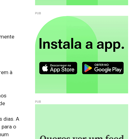
lmente
rem à 
os 
e 
 dias. A 
para o 
num 