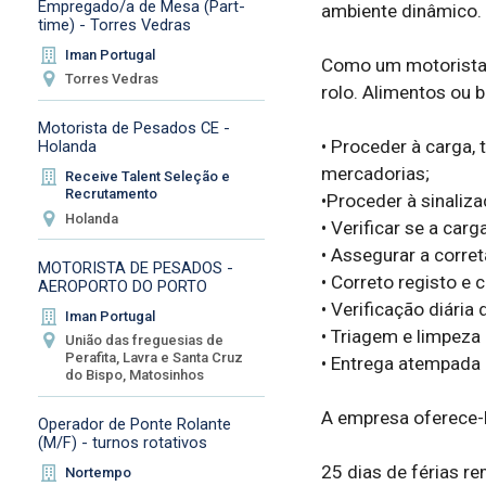
Empregado/a de Mesa (Part-
ambiente dinâmico.

time) - Torres Vedras
Iman Portugal
Como um motorista C
Torres Vedras
rolo. Alimentos ou be
Motorista de Pesados CE -
• Proceder à carga, 
Holanda
mercadorias;

Receive Talent Seleção e
Recrutamento
•Proceder à sinaliza
Holanda
• Verificar se a ca
• Assegurar a corre
MOTORISTA DE PESADOS -
• Correto registo e
AEROPORTO DO PORTO
• Verificação diária 
Iman Portugal
• Triagem e limpeza
União das freguesias de
Perafita, Lavra e Santa Cruz
• Entrega atempada a
do Bispo, Matosinhos
A empresa oferece-l
Operador de Ponte Rolante
(M/F) - turnos rotativos
25 dias de férias re
Nortempo