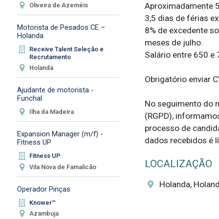
Aproximadamente 50
Oliveira de Azeméis
3,5 dias de férias ex
Motorista de Pesados CE –
8% de excedente sobr
Holanda
meses de julho.

Receive Talent Seleção e
Salário entre 650 e 
Recrutamento
Holanda
Obrigatório enviar C
Ajudante de motorista -
Funchal
No seguimento do n
Ilha da Madeira
(RGPD), informamos 
processo de candida
Expansion Manager (m/f) -
dados recebidos é líc
Fitness UP
Fitness UP
LOCALIZAÇÃO
Vila Nova de Famalicão
Holanda, Holan
Operador Pinças
Knower™
Azambuja