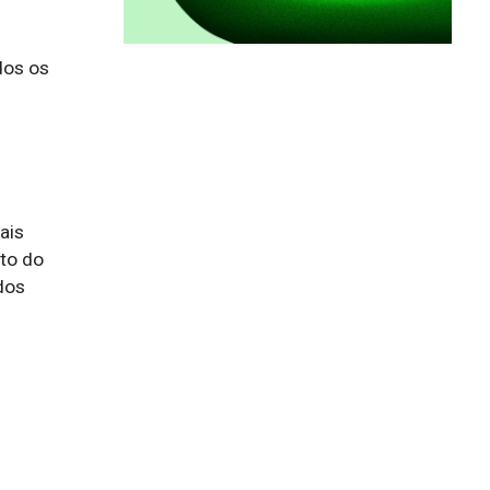
os os 
is 
o do 
os 