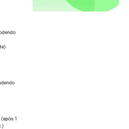
podendo 
e)

ndendo 
(após 1 
)
