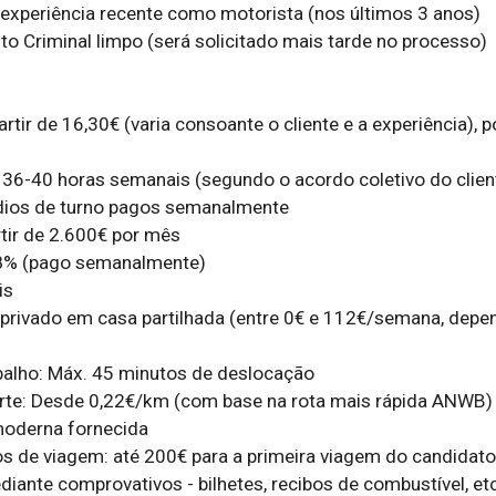
experiência recente como motorista (nos últimos 3 anos)

to Criminal limpo (será solicitado mais tarde no processo)

partir de 16,30€ (varia consoante o cliente e a experiência), 
: 36-40 horas semanais (segundo o acordo coletivo do client
dios de turno pagos semanalmente

rtir de 2.600€ por mês

 8% (pago semanalmente)

s

privado em casa partilhada (entre 0€ e 112€/semana, depe
abalho: Máx. 45 minutos de deslocação

rte: Desde 0,22€/km (com base na rota mais rápida ANWB)

oderna fornecida

 de viagem: até 200€ para a primeira viagem do candidato 
iante comprovativos - bilhetes, recibos de combustível, etc.