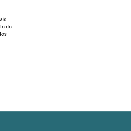
is 
o do 
os 