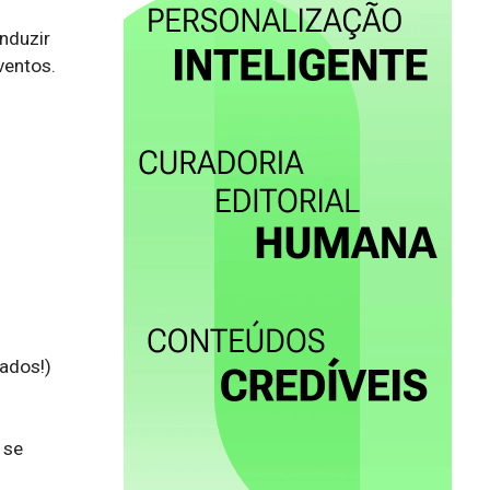
duzir 
entos. 
dos!)

se 