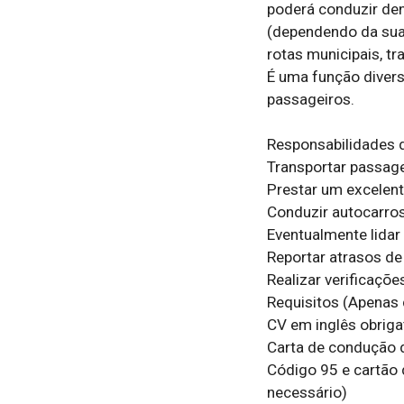
poderá conduzir den
(dependendo da sua 
rotas municipais, tr
É uma função diversi
passageiros.

Responsabilidades d
Transportar passag
Prestar um excelente
Conduzir autocarros 
Eventualmente lidar 
Reportar atrasos de 
Realizar verificaçõe
Requisitos (Apenas 
CV em inglês obrigat
Carta de condução da
Código 95 e cartão 
necessário)
