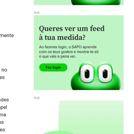
lmente
no 
es 
des 
pel 
ma 
s 
s: 