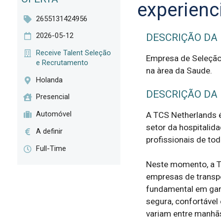
experienc
2655131424956
2026-05-12
DESCRIÇÃO DA
Receive Talent Seleção
Empresa de Seleção 
e Recrutamento
na àrea da Saude.
Holanda
DESCRIÇÃO DA
Presencial
Automóvel
A TCS Netherlands é
setor da hospitalida
A definir
profissionais de tod
Full-Time
Neste momento, a TC
empresas de transpo
fundamental em gar
segura, confortável 
variam entre manhãs