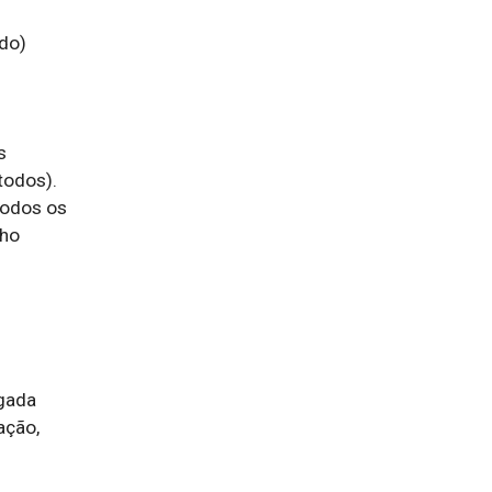
do)

 
odos). 
odos os 
ho 
gada

ção, 