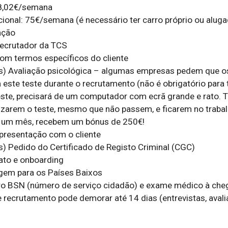
8,02€/semana

ional: 75€/semana (é necessário ter carro próprio ou aluga
ção

ecrutador da TCS

om termos específicos do cliente

es) Avaliação psicológica – algumas empresas pedem que os
este teste durante o recrutamento (não é obrigatório para t
teste, precisará de um computador com ecrã grande e rato. T
izarem o teste, mesmo que não passem, e ficarem no trabal
 um mês, recebem um bónus de 250€!

resentação com o cliente

s) Pedido do Certificado de Registo Criminal (CGC)

ato e onboarding

em para os Países Baixos

ro BSN (número de serviço cidadão) e exame médico à che
 recrutamento pode demorar até 14 dias (entrevistas, avalia