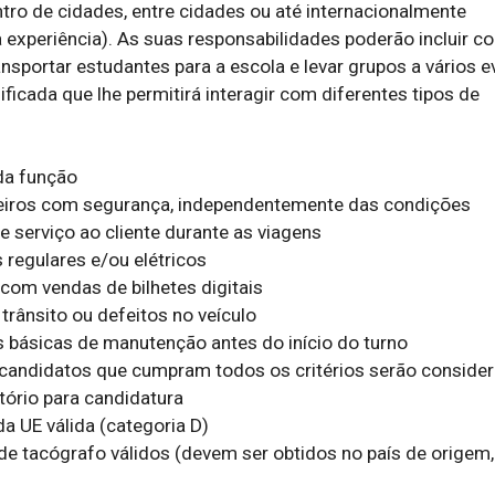
tro de cidades, entre cidades ou até internacionalmente 
experiência). As suas responsabilidades poderão incluir con
ansportar estudantes para a escola e levar grupos a vários ev
ficada que lhe permitirá interagir com diferentes tipos de 
a função

eiros com segurança, independentemente das condições

 serviço ao cliente durante as viagens

regulares e/ou elétricos

com vendas de bilhetes digitais

trânsito ou defeitos no veículo

s básicas de manutenção antes do início do turno

candidatos que cumpram todos os critérios serão considera
ório para candidatura

 UE válida (categoria D)

de tacógrafo válidos (devem ser obtidos no país de origem, 