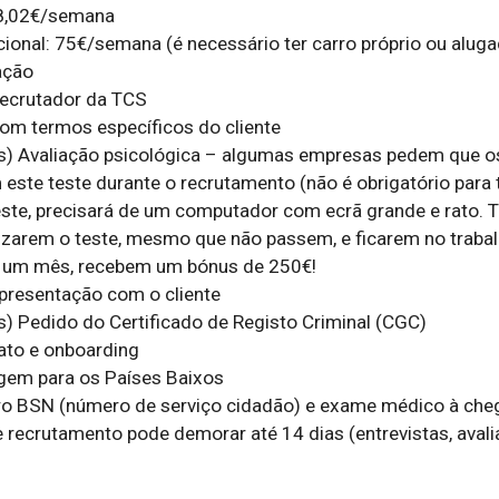
8,02€/semana

ional: 75€/semana (é necessário ter carro próprio ou aluga
ção

ecrutador da TCS

om termos específicos do cliente

es) Avaliação psicológica – algumas empresas pedem que os
este teste durante o recrutamento (não é obrigatório para t
teste, precisará de um computador com ecrã grande e rato. T
izarem o teste, mesmo que não passem, e ficarem no trabal
 um mês, recebem um bónus de 250€!

resentação com o cliente

s) Pedido do Certificado de Registo Criminal (CGC)

ato e onboarding

em para os Países Baixos

ro BSN (número de serviço cidadão) e exame médico à che
 recrutamento pode demorar até 14 dias (entrevistas, avalia