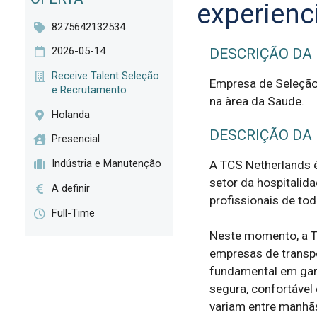
experienc
8275642132534
2026-05-14
DESCRIÇÃO DA
Receive Talent Seleção
Empresa de Seleção 
e Recrutamento
na àrea da Saude.
Holanda
DESCRIÇÃO DA
Presencial
Indústria e Manutenção
A TCS Netherlands é
setor da hospitalida
A definir
profissionais de tod
Full-Time
Neste momento, a TC
empresas de transpo
fundamental em gar
segura, confortável 
variam entre manhãs