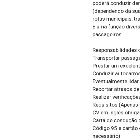
poderá conduzir den
(dependendo da sua 
rotas municipais, tr
É uma função diversi
passageiros.

Responsabilidades d
Transportar passag
Prestar um excelente
Conduzir autocarros 
Eventualmente lidar 
Reportar atrasos de 
Realizar verificaçõe
Requisitos (Apenas 
CV em inglês obrigat
Carta de condução da
Código 95 e cartão 
necessário)
