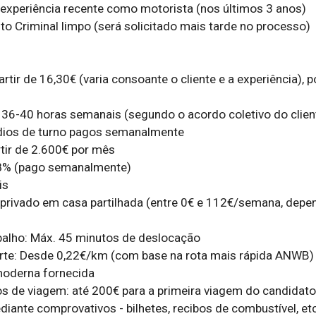
experiência recente como motorista (nos últimos 3 anos)

to Criminal limpo (será solicitado mais tarde no processo)

partir de 16,30€ (varia consoante o cliente e a experiência), 
: 36-40 horas semanais (segundo o acordo coletivo do client
dios de turno pagos semanalmente

rtir de 2.600€ por mês

 8% (pago semanalmente)

s

privado em casa partilhada (entre 0€ e 112€/semana, depe
abalho: Máx. 45 minutos de deslocação

rte: Desde 0,22€/km (com base na rota mais rápida ANWB)

oderna fornecida

 de viagem: até 200€ para a primeira viagem do candidato 
iante comprovativos - bilhetes, recibos de combustível, etc.