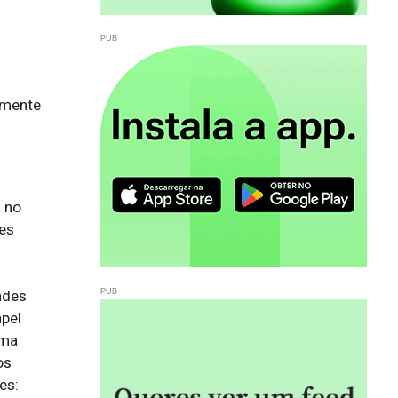
lmente
no 
es 
des 
pel 
ma 
s 
s: 