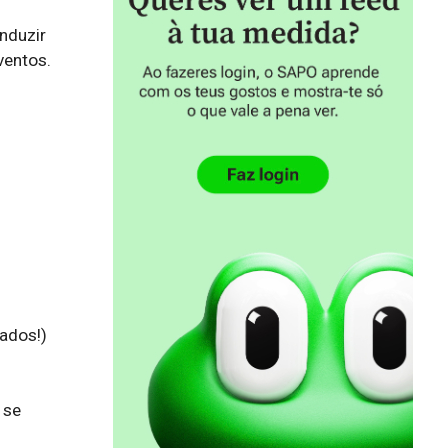
duzir 
entos. 
dos!)

se 