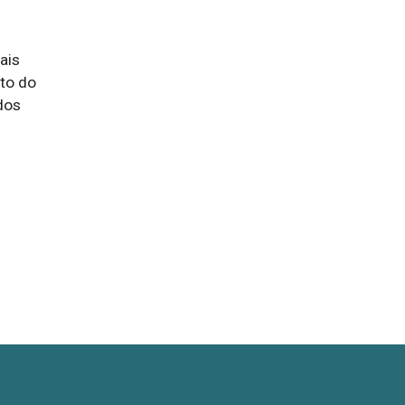
is 
o do 
os 