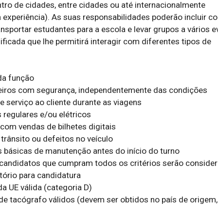
tro de cidades, entre cidades ou até internacionalmente 
experiência). As suas responsabilidades poderão incluir con
ansportar estudantes para a escola e levar grupos a vários ev
ficada que lhe permitirá interagir com diferentes tipos de 
a função

eiros com segurança, independentemente das condições

 serviço ao cliente durante as viagens

regulares e/ou elétricos

com vendas de bilhetes digitais

trânsito ou defeitos no veículo

s básicas de manutenção antes do início do turno

candidatos que cumpram todos os critérios serão considera
ório para candidatura

 UE válida (categoria D)

de tacógrafo válidos (devem ser obtidos no país de origem, 