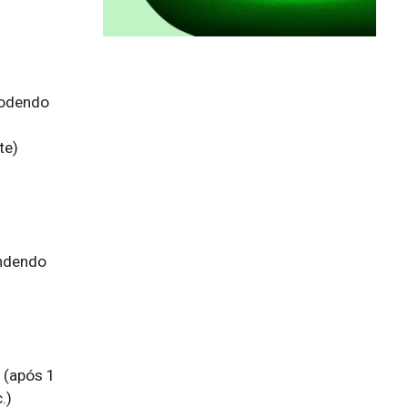
podendo 
e)

ndendo 
(após 1 
)
