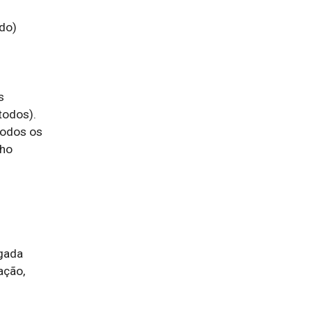
do)

 
odos). 
odos os 
ho 
gada

ção, 