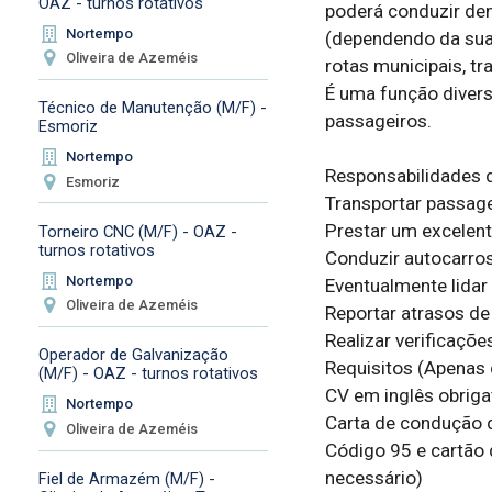
OAZ - turnos rotativos
poderá conduzir den
Nortempo
(dependendo da sua 
Oliveira de Azeméis
rotas municipais, tr
É uma função diversi
Técnico de Manutenção (M/F) -
passageiros.

Esmoriz
Nortempo
Responsabilidades d
Esmoriz
Transportar passag
Prestar um excelente
Torneiro CNC (M/F) - OAZ -
turnos rotativos
Conduzir autocarros 
Nortempo
Eventualmente lidar 
Oliveira de Azeméis
Reportar atrasos de 
Realizar verificaçõe
Operador de Galvanização
Requisitos (Apenas 
(M/F) - OAZ - turnos rotativos
CV em inglês obrigat
Nortempo
Carta de condução da
Oliveira de Azeméis
Código 95 e cartão 
necessário)

Fiel de Armazém (M/F) -