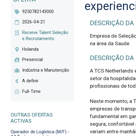
experienc
9250782143000
2026-04-21
DESCRIÇÃO DA
Receive Talent Seleção
Empresa de Seleção 
e Recrutamento
na àrea da Saude.
Holanda
DESCRIÇÃO DA
Presencial
Indústria e Manutenção
A TCS Netherlands é
setor da hospitalida
A definir
profissionais de tod
Full-Time
Neste momento, a TC
empresas de transpo
OUTRAS OFERTAS
fundamental em gar
ACTIVAS
segura, confortável 
variam entre manhãs
Operador de Logística (M/F) -