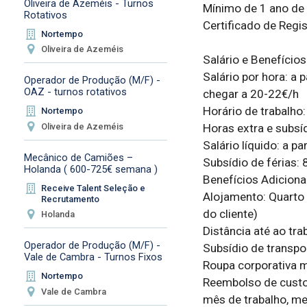
Oliveira de Azeméis - Turnos
Mínimo de 1 ano de 
Rotativos
Certificado de Regis
Nortempo
Oliveira de Azeméis
Salário e Benefícios

Salário por hora: a 
Operador de Produção (M/F) -
OAZ - turnos rotativos
chegar a 20-22€/h

Horário de trabalho
Nortempo
Oliveira de Azeméis
Horas extra e subsí
Salário líquido: a pa
Mecânico de Camiões –
Subsídio de férias:
Holanda ( 600-725€ semana )
Benefícios Adicionai
Receive Talent Seleção e
Alojamento: Quarto 
Recrutamento
do cliente)

Holanda
Distância até ao tr
Operador de Produção (M/F) -
Subsídio de transpo
Vale de Cambra - Turnos Fixos
Roupa corporativa m
Nortempo
Reembolso de custos
Vale de Cambra
mês de trabalho, med