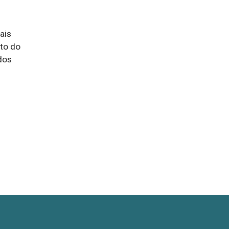
is 
o do 
os 