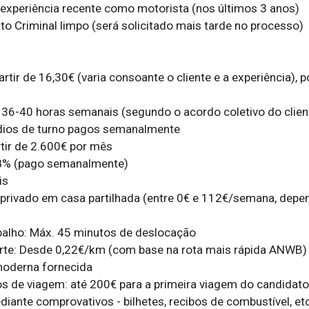
experiência recente como motorista (nos últimos 3 anos)

to Criminal limpo (será solicitado mais tarde no processo)

partir de 16,30€ (varia consoante o cliente e a experiência), 
: 36-40 horas semanais (segundo o acordo coletivo do client
dios de turno pagos semanalmente

rtir de 2.600€ por mês

 8% (pago semanalmente)

s

privado em casa partilhada (entre 0€ e 112€/semana, depe
abalho: Máx. 45 minutos de deslocação

rte: Desde 0,22€/km (com base na rota mais rápida ANWB)

oderna fornecida

 de viagem: até 200€ para a primeira viagem do candidato 
iante comprovativos - bilhetes, recibos de combustível, etc.