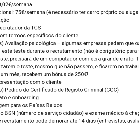
8,02€/semana

ional: 75€/semana (é necessário ter carro próprio ou aluga
ção

ecrutador da TCS

om termos específicos do cliente

es) Avaliação psicológica – algumas empresas pedem que os
este teste durante o recrutamento (não é obrigatório para t
teste, precisará de um computador com ecrã grande e rato. T
izarem o teste, mesmo que não passem, e ficarem no trabal
 um mês, recebem um bónus de 250€!

resentação com o cliente

s) Pedido do Certificado de Registo Criminal (CGC)

ato e onboarding

em para os Países Baixos

ro BSN (número de serviço cidadão) e exame médico à che
 recrutamento pode demorar até 14 dias (entrevistas, avalia