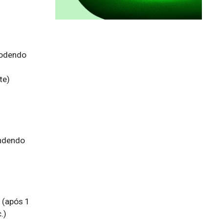
podendo 
e)

ndendo 
(após 1 
)
