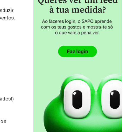
duzir 
entos. 
dos!)

se 