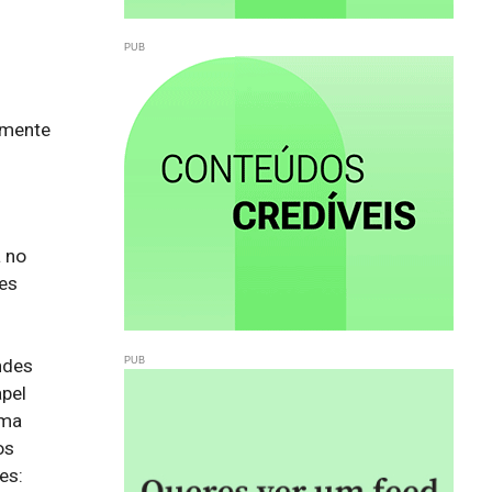
lmente
no 
es 
des 
pel 
ma 
s 
s: 