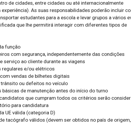
tro de cidades, entre cidades ou até internacionalmente 
experiência). As suas responsabilidades poderão incluir con
ansportar estudantes para a escola e levar grupos a vários ev
ficada que lhe permitirá interagir com diferentes tipos de 
a função

eiros com segurança, independentemente das condições

 serviço ao cliente durante as viagens

regulares e/ou elétricos

com vendas de bilhetes digitais

trânsito ou defeitos no veículo

s básicas de manutenção antes do início do turno

candidatos que cumpram todos os critérios serão considera
ório para candidatura

 UE válida (categoria D)

de tacógrafo válidos (devem ser obtidos no país de origem, 