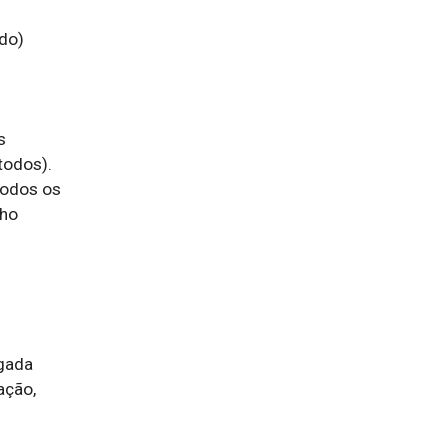
do)

 
odos). 
odos os 
ho 
gada

ção, 