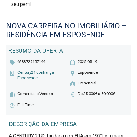
seu perfil.
NOVA CARREIRA NO IMOBILIÁRIO –
RESIDÊNCIA EM ESPOSENDE
RESUMO DA OFERTA
6233729157144
2025-05-19
Century21 confiança
Esposende
Esposende
Presencial
Comercial e Vendas
De 35.000€ a 50.000€
Full-Time
DESCRIÇÃO DA EMPRESA
A CENTURY 21®, fundada nos EUA em 1971 é a maior