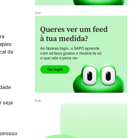
ra
aples
cal de
dade 
seja 
romisso 