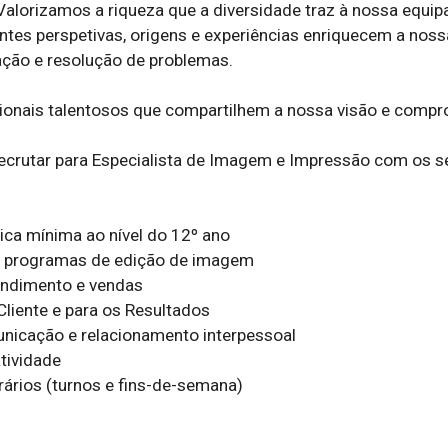
alorizamos a riqueza que a diversidade traz à nossa equipa,
tes perspetivas, origens e experiências enriquecem a nossa
ção e resolução de problemas.

onais talentosos que compartilhem a nossa visão e compro
crutar para Especialista de Imagem e Impressão com os se
a mínima ao nível do 12º ano

 programas de edição de imagem

endimento e vendas

Cliente e para os Resultados

unicação e relacionamento interpessoal

ividade

orários (turnos e fins-de-semana)
