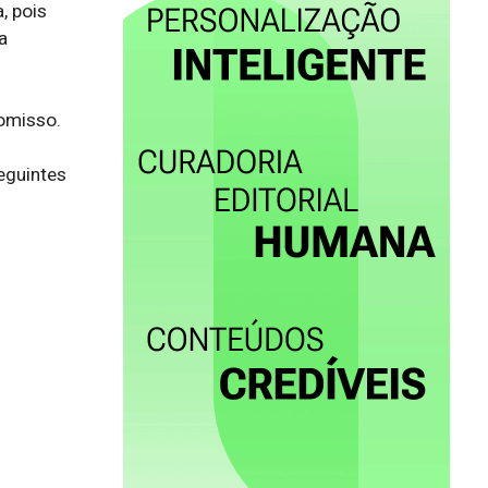
 pois 
 
misso.

guintes 