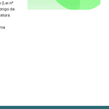
(Lei nº 
rigo da 
tura.

ma 