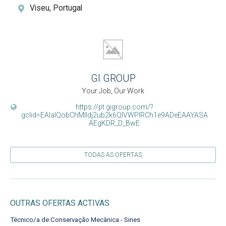
Viseu, Portugal
GI GROUP
Your Job, Our Work
https://pt.gigroup.com/?
gclid=EAIaIQobChMIldj2ub2k6QIVWPlRCh1e9ADeEAAYASA
AEgKDR_D_BwE
TODAS AS OFERTAS
OUTRAS OFERTAS ACTIVAS
Técnico/a de Conservação Mecânica - Sines