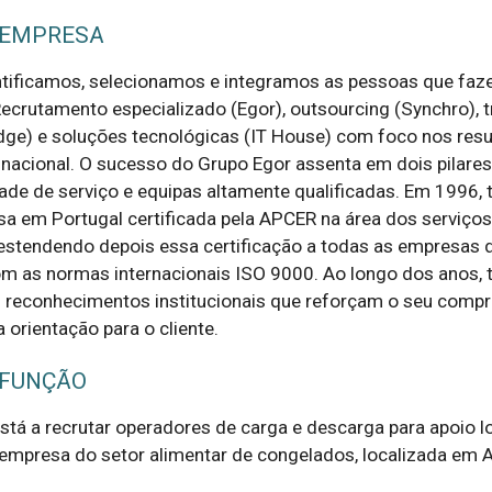
 EMPRESA
ntificamos, selecionamos e integramos as pessoas que faz
ecrutamento especializado (Egor), outsourcing (Synchro), t
dge) e soluções tecnológicas (IT House) com foco nos resu
o nacional. O sucesso do Grupo Egor assenta em dois pilares
dade de serviço e equipas altamente qualificadas. Em 1996, 
sa em Portugal certificada pela APCER na área dos serviços
estendendo depois essa certificação a todas as empresas 
m as normas internacionais ISO 9000. Ao longo dos anos,
 reconhecimentos institucionais que reforçam o seu comp
 orientação para o cliente.
 FUNÇÃO
stá a recrutar operadores de carga e descarga para apoio lo
presa do setor alimentar de congelados, localizada em Av