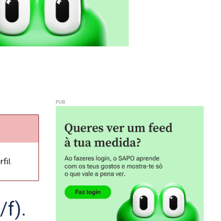
fil.
/f).