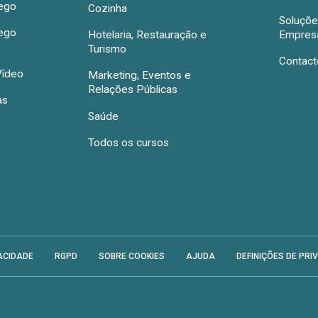
rego
Cozinha
Soluçõe
rego
Hotelaria, Restauração e
Empres
Turismo
Contact
Vídeo
Marketing, Eventos e
Relações Públicas
as
Saúde
Todos os cursos
ACIDADE
RGPD
SOBRE COOKIES
AJUDA
DEFINIÇÕES DE PRI