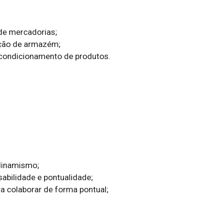
de mercadorias;

ção de armazém;

condicionamento de produtos.



dinamismo;

abilidade e pontualidade;

ra colaborar de forma pontual;
