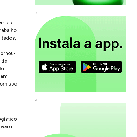
em as
rabalho
ltados,
tornou-
 de
do
 tem
romisso
gístico 
eiro.
