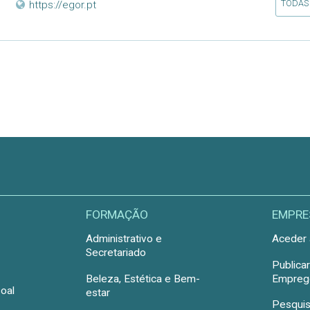
TODAS
https://egor.pt
FORMAÇÃO
EMPRE
Administrativo e
Aceder 
Secretariado
Publica
Beleza, Estética e Bem-
Emprego
oal
estar
Pesquis