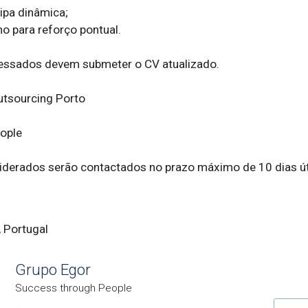
pa dinâmica;

ho para reforço pontual.

essados devem submeter o CV atualizado.

utsourcing Porto

ple

iderados serão contactados no prazo máximo de 10 dias út
, Portugal
Grupo Egor
Success through People