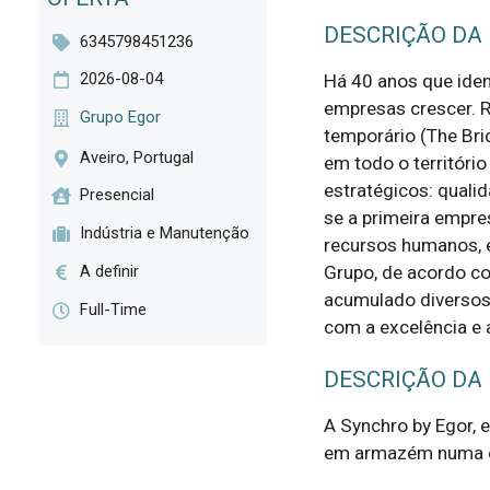
DESCRIÇÃO DA
6345798451236
2026-08-04
Há 40 anos que ide
empresas crescer. R
Grupo Egor
temporário (The Bri
Aveiro, Portugal
em todo o territóri
estratégicos: quali
Presencial
se a primeira empre
Indústria e Manutenção
recursos humanos, 
A definir
Grupo, de acordo co
acumulado diversos
Full-Time
com a excelência e a
DESCRIÇÃO DA
A Synchro by Egor, e
em armazém numa em