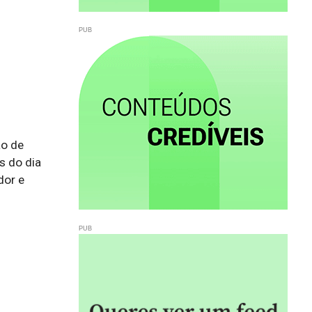
o de 
 do dia 
or e 