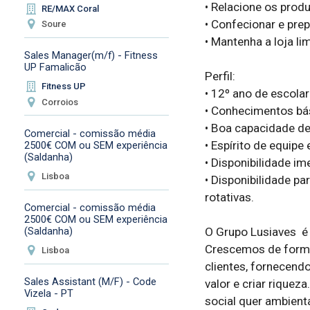
• Relacione os produ
RE/MAX Coral
• Confecionar e prep
Soure
• Mantenha a loja li
Sales Manager(m/f) - Fitness
UP Famalicão
Perfil:

Fitness UP
• 12º ano de escolar
Corroios
• Conhecimentos bás
• Boa capacidade de
Comercial - comissão média
• Espírito de equipe 
2500€ COM ou SEM experiência
(Saldanha)
• Disponibilidade ime
Lisboa
• Disponibilidade pa
rotativas.

Comercial - comissão média
2500€ COM ou SEM experiência
(Saldanha)
O Grupo Lusiaves  é 
Crescemos de forma
Lisboa
clientes, fornecend
Sales Assistant (M/F) - Code
valor e criar riquez
Vizela - PT
social quer ambient