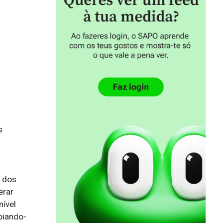
 
dos 
rar 
ível 
oiando-