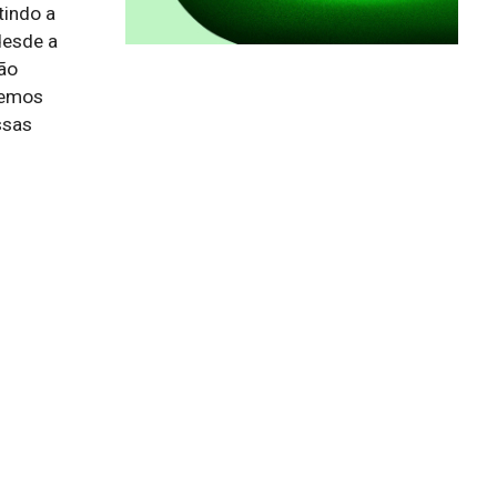
indo a 
esde a 
o 
emos 
sas 