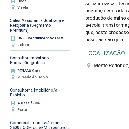
Code
se na inovação tecn
Vizela
presença em todas a
produção de milho e
Sales Assistant - Joalharia e
avícola, transforma
Relojoaria (Segmento
Premium)
que, neste processo
ONE - Recruitment Agency
pessoas são quem n
Lisboa
LOCALIZAÇÃO
Consultor imobiliário –
Formação gratuita
Monte Redondo,
RE/MAX Coral
Miranda do Corvo
Consultor/a Imobiliário/a -
Espinho
A Casa é Sua
Porto
Comercial - comissão média
2500€ COM ou SEM experiência