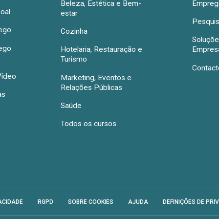
Beleza, Estética e Bem-
Emprego
oal
estar
Pesquis
rego
Cozinha
Soluçõe
rego
Hotelaria, Restauração e
Empres
Turismo
Contact
Vídeo
Marketing, Eventos e
Relações Públicas
as
Saúde
Todos os cursos
ACIDADE
RGPD
SOBRE COOKIES
AJUDA
DEFINIÇÕES DE PRI