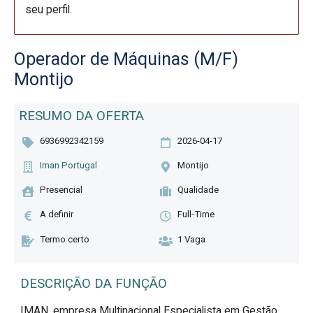
seu perfil.
Operador de Máquinas (M/F)
Montijo
RESUMO DA OFERTA
6936992342159
2026-04-17
Iman Portugal
Montijo
Presencial
Qualidade
A definir
Full-Time
Termo certo
1 Vaga
DESCRIÇÃO DA FUNÇÃO
IMAN, empresa Multinacional Especialista em Gestão 